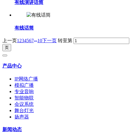
有线演讲话筒
有线话筒
...
上一页
1
2
3
4
5
6
7
10
下一页
转至第
产品中心
IP网络广播
模拟广播
专业音响
智能物联
会议系统
舞台灯光
扬声器
新闻动态