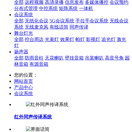
全部
远程视频
高清录播
信息发布
多媒体播控
会议预约
分布式管理
中控系统
矩阵系统
一体机
会议系统
全部
无纸化会议
5G会议系统
手拉手会议系统
无线会议
系统
无线麦克风
有线话筒
同声传译
舞台灯光
全部
控台周边
光束灯
效果灯
帕灯
影视灯
追光灯
激光
灯
扬声器
全部
防雨音柱
天花喇叭
壁挂音箱
吊装喇叭
高音号角
园
林音箱
有源音箱
您的位置：
网站首页
产品中心
会议系统
红外同声传译系统