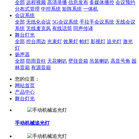
全部
远程视频
高清录播
信息发布
多媒体播控
会议预约
分布式管理
中控系统
矩阵系统
一体机
会议系统
全部
无纸化会议
5G会议系统
手拉手会议系统
无线会议
系统
无线麦克风
有线话筒
同声传译
舞台灯光
全部
控台周边
光束灯
效果灯
帕灯
影视灯
追光灯
激光
灯
扬声器
全部
防雨音柱
天花喇叭
壁挂音箱
吊装喇叭
高音号角
园
林音箱
有源音箱
您的位置：
网站首页
产品中心
舞台灯光
手动机械追光灯