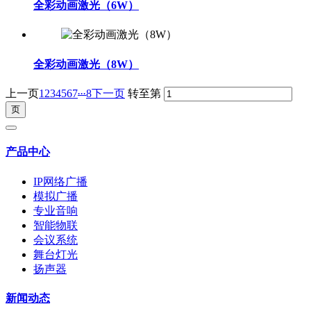
全彩动画激光（6W）
全彩动画激光（8W）
...
上一页
1
2
3
4
5
6
7
8
下一页
转至第
产品中心
IP网络广播
模拟广播
专业音响
智能物联
会议系统
舞台灯光
扬声器
新闻动态