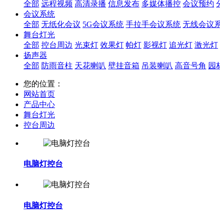
全部
远程视频
高清录播
信息发布
多媒体播控
会议预约
会议系统
全部
无纸化会议
5G会议系统
手拉手会议系统
无线会议
舞台灯光
全部
控台周边
光束灯
效果灯
帕灯
影视灯
追光灯
激光灯
扬声器
全部
防雨音柱
天花喇叭
壁挂音箱
吊装喇叭
高音号角
园
您的位置：
网站首页
产品中心
舞台灯光
控台周边
电脑灯控台
电脑灯控台