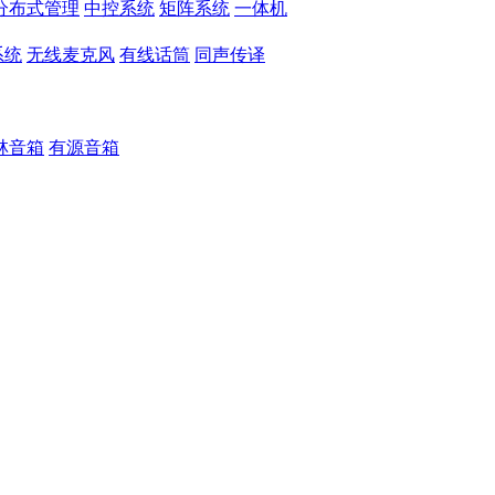
分布式管理
中控系统
矩阵系统
一体机
系统
无线麦克风
有线话筒
同声传译
林音箱
有源音箱