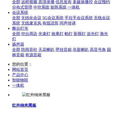
全部
远程视频
高清录播
信息发布
多媒体播控
会议预约
分布式管理
中控系统
矩阵系统
一体机
会议系统
全部
无纸化会议
5G会议系统
手拉手会议系统
无线会议
系统
无线麦克风
有线话筒
同声传译
舞台灯光
全部
控台周边
光束灯
效果灯
帕灯
影视灯
追光灯
激光
灯
扬声器
全部
防雨音柱
天花喇叭
壁挂音箱
吊装喇叭
高音号角
园
林音箱
有源音箱
您的位置：
网站首页
产品中心
智能物联
一体机
红外纳米黑板