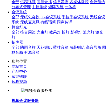
全部
远程视频
高清录播
信息发布
多媒体播控
会议预约
分布式管理
中控系统
矩阵系统
一体机
会议系统
全部
无纸化会议
5G会议系统
手拉手会议系统
无线会议
系统
无线麦克风
有线话筒
同声传译
舞台灯光
全部
控台周边
光束灯
效果灯
帕灯
影视灯
追光灯
激光
灯
扬声器
全部
防雨音柱
天花喇叭
壁挂音箱
吊装喇叭
高音号角
园
林音箱
有源音箱
您的位置：
网站首页
产品中心
智能物联
远程视频
视频会议服务器