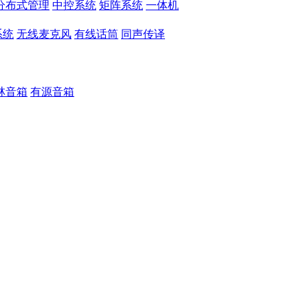
分布式管理
中控系统
矩阵系统
一体机
系统
无线麦克风
有线话筒
同声传译
林音箱
有源音箱