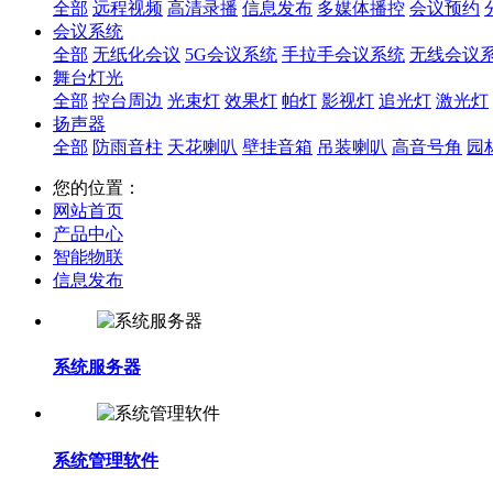
全部
远程视频
高清录播
信息发布
多媒体播控
会议预约
会议系统
全部
无纸化会议
5G会议系统
手拉手会议系统
无线会议
舞台灯光
全部
控台周边
光束灯
效果灯
帕灯
影视灯
追光灯
激光灯
扬声器
全部
防雨音柱
天花喇叭
壁挂音箱
吊装喇叭
高音号角
园
您的位置：
网站首页
产品中心
智能物联
信息发布
系统服务器
系统管理软件