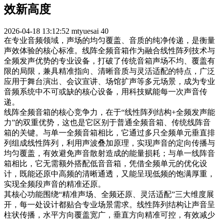
效新高度
2026-04-18 13:12:52
mtyuesai
40
在专业音频领域，声场的均匀覆盖、音质的纯净传递，是衡量
声效体验的核心标准。线阵全频音箱作为融合线性阵列技术与
全频发声优势的专业设备，打破了传统音箱声场不均、覆盖有
限的局限，兼具精准指向、清晰音质与灵活适配的特点，广泛
应用于舞台演出、会议宣讲、场馆扩声等多元场景，成为专业
音频系统中不可或缺的核心设备，用科技赋能每一次声音传
递。
线阵全频音箱的核心竞争力，在于“线性阵列结构+全频发声能
力”的双重优势，这也是它区别于普通全频音箱、传统线阵音
箱的关键。与单一全频音箱相比，它通过多只全频单元垂直排
列组成线性阵列，利用声波叠加原理，实现声音的定向传播与
均匀覆盖，有效避免声音散射造成的能量损耗；与单一线阵音
箱相比，它无需额外搭配低音音箱，凭借全频单元的优化设
计，既能还原中高频的清晰通透，又能呈现低频的饱满厚重，
实现全频段声音的精准还原。
其核心功能围绕“精准声场、全频还原、灵活适配”三大维度展
开，每一处设计都贴合专业场景需求。线性阵列结构让声音呈
柱状传播，水平方向覆盖宽广，垂直方向精准可控，有效减少