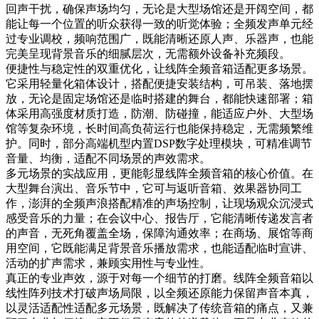
回声干扰，确保声场均匀，无论是大型场馆还是开阔空间，都
能让每一个位置的听众获得一致的听觉体验；全频发声单元经
过专业调校，频响范围广，既能清晰还原人声、乐器声，也能
完美呈现背景音乐的细腻层次，无需额外设备补充频段。
便捷性与稳定性的双重优化，让线阵全频音箱适配更多场景。
它采用轻量化箱体设计，搭配便捷安装结构，可吊装、落地摆
放，无论是固定场馆还是临时搭建的舞台，都能快速部署；箱
体采用高强度材质打造，防潮、防碰撞，能适应户外、大型场
馆等复杂环境，长时间高负荷运行也能保持稳定，无需频繁维
护。同时，部分高端机型内置DSP数字处理模块，可精准调节
音量、均衡，适配不同场景的声效需求。
多元场景的实战应用，更能彰显线阵全频音箱的核心价值。在
大型舞台演出、音乐节中，它可与返听音箱、效果器协同工
作，澎湃的全频声浪搭配精准的声场控制，让现场观众沉浸式
感受音乐的力量；在会议中心、报告厅，它能清晰传递发言者
的声音，无死角覆盖全场，保障沟通效率；在商场、展馆等商
用空间，它既能满足背景音乐播放需求，也能适配临时宣讲、
活动的扩声需求，兼顾实用性与专业性。
真正的专业声效，源于对每一个细节的打磨。线阵全频音箱以
线性阵列技术打破声场局限，以全频还原能力保留声音本真，
以灵活适配性适配多元场景，既解决了传统音箱的痛点，又兼