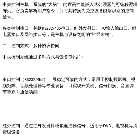
大脑
，内置高性能嵌入式处理器与可编程逻辑
中央控制主机
：系统的
“
”
阵列。它负责解析用户指令，并将其转换为受控设备能够识别的控制
信号
。
串口、红外发射口、
输入输出口、继
各类控制接口
：包括
RS232/485
I/O
电器接口及网络接口等，是主机与设备之间的
神经末梢
“
”
。
二、控制方式：多种协议协同
对话
：
中央控制系统通过多种方式与设备
“
”
）
串口控制（
RS232/485
：最稳定可靠的方式，常用于控制投影机、视
频矩阵、音频处理器等专业设备，可实现开关机、信号切换、音量调
节等双向通信功能
、电视机等消
红外控制
：通过红外发射棒模拟遥控器信号，适用于
DVD
费级设备