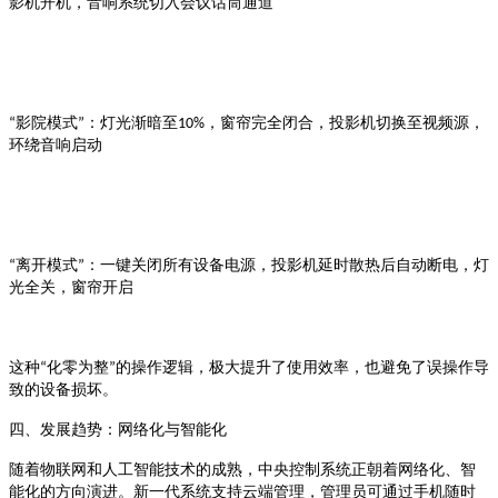
影机开机，音响系统切入会议话筒通道
影院模式
，窗帘完全闭合，投影机切换至视频源，
“
”
：灯光渐暗至
10%
环绕音响启动
离开模式
“
”
：一键关闭所有设备电源，投影机延时散热后自动断电，灯
光全关，窗帘开启
化零为整
的操作逻辑，极大提升了使用效率，也避免了误操作导
这种
“
”
致的设备损坏。
四、发展趋势：网络化与智能化
随着物联网和人工智能技术的成熟，中央控制系统正朝着网络化、智
能化的方向演进
。新一代系统支持云端管理，管理员可通过手机随时