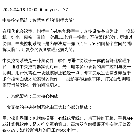
2026-04-18 10:00:00
mtyuesai
37
指挥大脑
中央控制系统：智慧空间的
“
”
投影
在现代化会议室、指挥中心或智能楼宇中，众多设备各自为政
——
机、灯光、窗帘、音响、空调
若逐一操作，不仅繁琐低效，更难以
……
协同。中央控制系统正是为解决这一痛点而生，它如同整个空间的
指
“
挥大脑
，让复杂的设备管理化繁为简。
”
中央控制系统是一种集硬件、软件与通信协议于一体的智能化管理平
台，通过中央控制器实现对声、光、电等多种设备的集中控制与统一
协调
。用户只需在一块触摸屏上轻轻一点，即可完成过去需要奔波于
投影幕布缓缓下降、灯光自动调暗、
多个控制面板才能实现的操作
——
窗帘悄然闭合、音响精准切入
。
一、系统架构：三大核心构成
一套完整的中央控制系统由三大核心部分组成
：
用户操作界面
：包括触摸屏（有线或无线）、墙面控制面板、手机
APP
或计算机软件，是人机交互的窗口。高端双向触摸屏还能实时反馈设
备状态，如
投影机灯泡已工作
小时
“
500
”
。