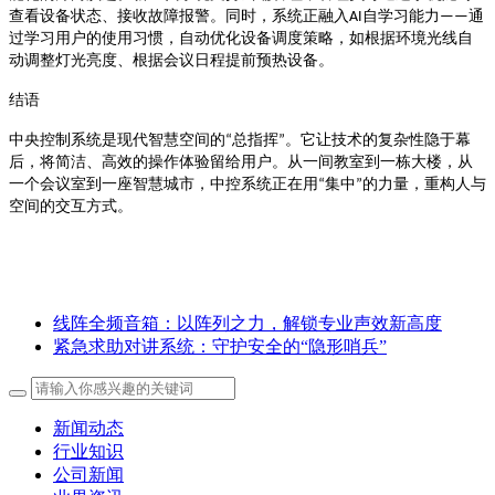
自学习能力
通
查看设备状态、接收故障报警。同时，系统正融入
AI
——
过学习用户的使用习惯，自动优化设备调度策略，如根据环境光线自
动调整灯光亮度、根据会议日程提前预热设备
。
结语
总指挥
。它让技术的复杂性隐于幕
中央控制系统是现代智慧空间的
“
”
后，将简洁、高效的操作体验留给用户。从一间教室到一栋大楼，从
一个会议室到一座智慧城市，中控系统正在用
集中
的力量，重构人与
“
”
空间的交互方式。
线阵全频音箱：以阵列之力，解锁专业声效新高度
紧急求助对讲系统：守护安全的“隐形哨兵”
新闻动态
行业知识
公司新闻