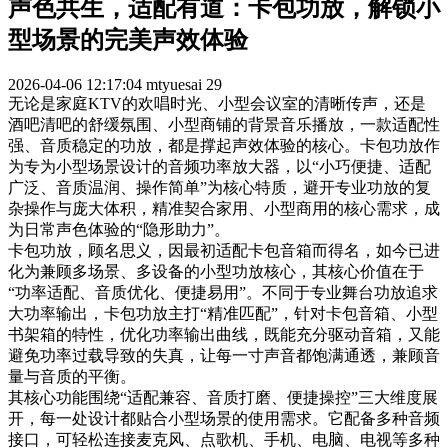
声色共生，适配有道：卡包功放，解锁小
型场景的完美声效体验
2026-04-06 12:17:04
mtyuesai
29
无论是家庭KTV的欢唱时光、小型会议室的清晰传声，还是
酒吧清吧的舒缓氛围、小型商铺的背景音乐播放，一款适配性
强、音质稳定的功放，都是撑起声效体验的核心。卡包功放作
为专为小型场景设计的音频功率放大器，以“小巧便捷、适配
广泛、音质温润、操作简单”为核心特质，避开专业功放的复
杂操作与庞大体积，精准契合家用、小型商用的核心需求，成
为日常声色体验的“隐形助力”。
卡包功放，顾名思义，因最初适配卡包音箱而得名，如今已进
化为兼顾多场景、多设备的小型功放核心，其核心价值在于
“功率适配、音质优化、便捷易用”。不同于专业舞台功放追求
大功率输出，卡包功放主打“精准匹配”，针对卡包音箱、小型
书架箱的特性，优化功率输出曲线，既能充分驱动音箱，又能
避免功率过载导致的失真，让每一寸声音都饱满通透，兼顾音
量与音质的平衡。
其核心功能围绕“适配兼容、音质打磨、便捷操控”三大维度展
开，每一处设计都贴合小型场景的使用需求。它配备多种音频
接口，可轻松连接麦克风、点歌机、手机、电脑、电视等多种