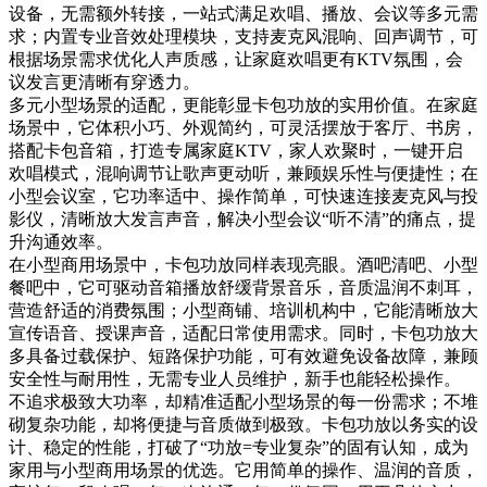
设备，无需额外转接，一站式满足欢唱、播放、会议等多元需
求；内置专业音效处理模块，支持麦克风混响、回声调节，可
根据场景需求优化人声质感，让家庭欢唱更有KTV氛围，会
议发言更清晰有穿透力。
多元小型场景的适配，更能彰显卡包功放的实用价值。在家庭
场景中，它体积小巧、外观简约，可灵活摆放于客厅、书房，
搭配卡包音箱，打造专属家庭KTV，家人欢聚时，一键开启
欢唱模式，混响调节让歌声更动听，兼顾娱乐性与便捷性；在
小型会议室，它功率适中、操作简单，可快速连接麦克风与投
影仪，清晰放大发言声音，解决小型会议“听不清”的痛点，提
升沟通效率。
在小型商用场景中，卡包功放同样表现亮眼。酒吧清吧、小型
餐吧中，它可驱动音箱播放舒缓背景音乐，音质温润不刺耳，
营造舒适的消费氛围；小型商铺、培训机构中，它能清晰放大
宣传语音、授课声音，适配日常使用需求。同时，卡包功放大
多具备过载保护、短路保护功能，可有效避免设备故障，兼顾
安全性与耐用性，无需专业人员维护，新手也能轻松操作。
不追求极致大功率，却精准适配小型场景的每一份需求；不堆
砌复杂功能，却将便捷与音质做到极致。卡包功放以务实的设
计、稳定的性能，打破了“功放=专业复杂”的固有认知，成为
家用与小型商用场景的优选。它用简单的操作、温润的音质，