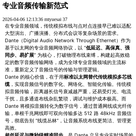
专业音频传输新范式
2026-04-06 12:13:36
mtyuesai
37
在专业音频领域，传统模拟布线与点对点连接早已难以适配
大型演出、广播演播、分布式会议等复杂场景的需求。
Dante（Digital Audio Network Through Ethernet）作为
基于以太网的专业音频网络协议，以 “
低延迟、高保真、强
同步、易扩展
” 为核心，打破物理布线束缚，构建起高效稳
定的数字音频传输网络，成为全球专业音频领域的主流标
准，重新定义了音频信号的传输与管理逻辑。
Dante 的核心价值，在于用
标准以太网替代传统模拟多芯线
缆
，实现音频信号的数字化、网络化、智能化传输。传统模
拟音频传输，距离越长信号衰减越严重，还易受灯光、电流
干扰，且多通道布线杂乱繁琐，调试与维护成本极高。而
Dante 将模拟音频转化为数字信号，通过普通网线或光纤传
输，单根千兆网线即可双向传输多达 512 路 48kHz 音频信
号，彻底告别 “线缆丛林”，让音频系统布线更简洁、管理更
高效。
超低延迟与微秒级精准同步
，是 Dante 立足专业实时场景的