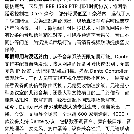
硬核底气。它采用 IEEE 1588 PTP 精准时间协议，将网络
延迟控制在 0.5-5 毫秒，部分场景低至 1 毫秒内，远低于人
耳感知阈值，完美适配舞台演出、现场直播等对实时性要求
严苛的场景。同时，微秒级时钟同步技术，可确保网络内所
有设备的音频信号精准对齐，杜绝多通道声音错位、音画不
同步等问题，为沉浸式声场打造与高清音视频联动提供坚实
保障。
即插即用与灵活路由
，赋予音频系统无限拓展可能。Dante
支持零配置自动发现，接入网络的设备可被快速识别，无需
复杂 IP 设置，大幅降低调试门槛。搭配 Dante Controller
管理软件，工作人员可直观可视化管理整个网络，一键完成
任意设备间的信号路由切换，无需更改物理接线。无论是小
型会议室的几路音频，还是大型文旅项目的上千路信号，都
能灵活组网、按需扩展，轻松适配不同规模场景需求。
如今，Dante 已构建起
成熟庞大的专业生态
，覆盖演出、广
播、会议、文旅等全场景。全球超 600 家制造商、4000 +
款设备支持 Dante 协议，包括数字调音台、舞台接口箱、音
频处理器、麦克风、扬声器等，设备兼容性强，可无缝联动