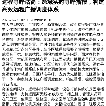
远程寻呼话筒：跨域实时寻呼播报，构建
高效远程广播调度体系
2026-07-09 10:11:54
mtyuesai
10
在大中型校园、产业园区、商业综合体、政企楼宇等广域场景
中，传统广播喊话高度局限于机房主机位置，管控范围固定、
调度灵活性极差。管理人员必须前往机房操作设备才能完成全
区播报，遇到临时通知、现场调度、紧急事件时响应滞后，无
法实现即时喊话处置。同时传统喊话设备多为全域统一播报，
无法精准定点分区寻呼，细小区域通知需要全域播放，极易造
成噪音干扰、信息扰民、播报精准度低等问题。面对多楼栋、
多分区、大范围的场地布局，传统固定式广播模式早已无法满
足灵活调度、快速响应、分区管控的现代化运维需求。远程寻
呼话筒作为广播系统专用远程调度终端，突破机房空间限制，
集远程实时喊话、分区精准寻呼、应急优先播报、低延迟传输
于一体，彻底解决传统广播调度僵化、响应缓慢、操控受限的
行业痛点。
突破空间限制，远程实时即时喊话。设备打破传统机房固定播
音的束缚，支持远距离无线/有线联动广播主机，管理人员可
在门卫室、值班室、监控室、办公室等任意点位随时启动寻呼
播报。无需奔赴机房操作设备，大幅缩短通知播报、现场调度