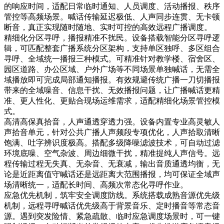
的响应时间，适配日常临时通知、人员调度、活动播报、秩序
管控等高频场景。喊话传输延迟极低、人声同步连贯、无卡顿
断音，真正实现随时随地、实时可控的高效远程广播调度。
精细化分区寻呼，播报精准不扰民。设备搭载智能分区寻呼逻
辑，可匹配整套广播系统分区架构，支持单区独呼、多区组合
寻呼、全域统一播报三种模式。可精准针对教学楼、宿舍区、
园区道路、办公区域、户外广场等不同场景单独喊话，无需全
域播放即可完成局部通知播报。有效规避传统广播一刀切播报
带来的全域噪音、信息干扰、无效播报问题，让广播喊话更精
准、更人性化、更贴合现场运维需求，适配精细化场景管控模
式。
高清高保真拾音，人声通透穿透力强。设备内置专业高灵敏人
声拾音单元，针对公共广播人声频段专项优化，人声拾取清晰
饱满、吐字辨识度极高。搭配多级降噪滤波技术，可自动过滤
环境底噪、空气杂波、周边细微干扰，精准提纯人声信号。远
程传输过程无失真、无杂音、无衰减，输出音质通透均衡，无
论是近距离值守喊话还是远距离大范围播报，均可保证全域声
场清晰统一，适配长时间、高频次常态化寻呼作业。
应急优先机制，筑牢安全调度防线。系统搭载成熟音源优先级
机制，远程寻呼喊话优先级高于背景音乐、定时播音等常态音
源。遇到突发险情、紧急疏散、临时应急调度场景时，可一键