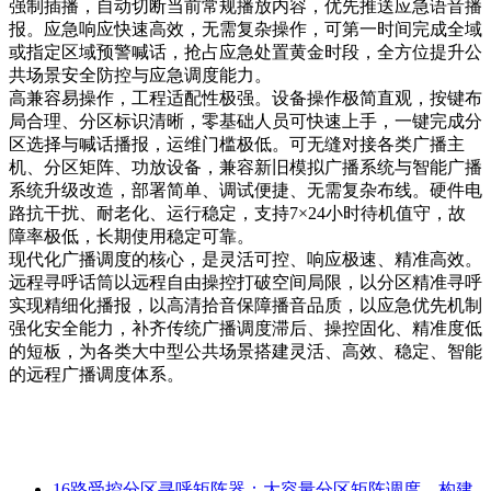
强制插播，自动切断当前常规播放内容，优先推送应急语音播
报。应急响应快速高效，无需复杂操作，可第一时间完成全域
或指定区域预警喊话，抢占应急处置黄金时段，全方位提升公
共场景安全防控与应急调度能力。
高兼容易操作，工程适配性极强。设备操作极简直观，按键布
局合理、分区标识清晰，零基础人员可快速上手，一键完成分
区选择与喊话播报，运维门槛极低。可无缝对接各类广播主
机、分区矩阵、功放设备，兼容新旧模拟广播系统与智能广播
系统升级改造，部署简单、调试便捷、无需复杂布线。硬件电
路抗干扰、耐老化、运行稳定，支持7×24小时待机值守，故
障率极低，长期使用稳定可靠。
现代化广播调度的核心，是灵活可控、响应极速、精准高效。
远程寻呼话筒以远程自由操控打破空间局限，以分区精准寻呼
实现精细化播报，以高清拾音保障播音品质，以应急优先机制
强化安全能力，补齐传统广播调度滞后、操控固化、精准度低
的短板，为各类大中型公共场景搭建灵活、高效、稳定、智能
的远程广播调度体系。
16路受控分区寻呼矩阵器：大容量分区矩阵调度，构建