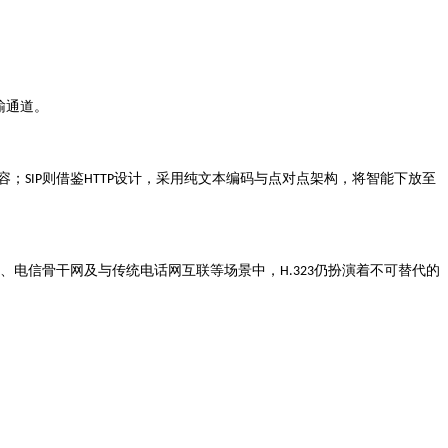
输通道。
容
则借鉴
设计，采用纯文本编码与点对点架构，将智能下放至
；
SIP
HTTP
、电信骨干网及与传统电话网互联等场景中，
仍扮演着不可替代的
H.323