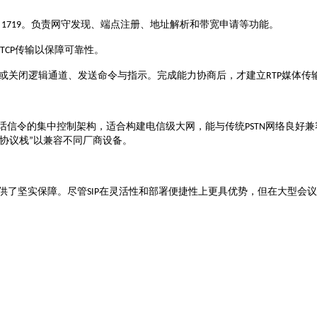
口
1719
。负责网守发现、端点注册、地址解析和带宽申请等功能
。
传输以保障可靠性。
TCP
或关闭逻辑通道、发送命令与指示
媒体传
。完成能力协商后，才建立
RTP
话信令的集中控制架构，适合构建电信级大网，能与传统
网络良好兼
PSTN
协议栈
以兼容不同厂商设备
”
。
供了坚实保障。尽管
在灵活性和部署便捷性上更具优势，但在大型会议
SIP