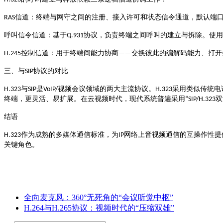
信道
RAS
：终端与网守之间的注册、接入许可和状态信令通道，默认端
协议，负责终端之间呼叫的建立与拆除
呼叫信令信道
：基于
Q.931
。使用
控制信道
交换彼此的编解码能力、打开
H.245
：用于终端间能力协商
——
协议的对比
三、与
SIP
与
是
视频会议领域的两大主流协议。
采用类似传统电
H.323
SIP
VoIP/
H.323
终端，更灵活、易扩展。在云视频时代，现代系统普遍采用
双
“SIP/H.323
结语
作为成熟的多媒体通信标准，为
网络上音视频通信的互操作性提
H.323
IP
关键角色。
全向麦克风：360°无死角的“会议听觉中枢”
H.264与H.265协议：视频时代的“压缩双雄”