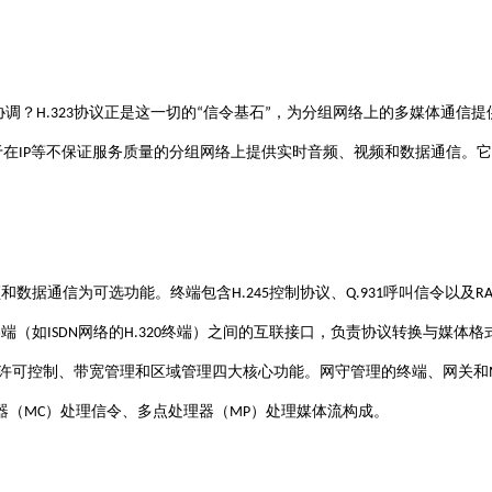
协调？
协议正是这一切的
信令基石
，为分组网络上的多媒体通信提
H.323
“
”
于在
等不保证服务质量的分组网络上提供实时音频、视频和数据通信
IP
。它
控制协议、
呼叫信令以及
频和数据通信为可选功能。终端包含
H.245
Q.931
RA
终端（如
网络的
终端）之间的互联接口，负责协议转换与媒体格
ISDN
H.320
许可控制、带宽管理和区域管理四大核心功能
。网守管理的终端、网关和
）处理信令、多点处理器（
）处理媒体流构成
器（
MC
MP
。