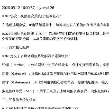
2026-05-12 16:00:57
mtyuesai
26
协议：视频会议系统的
信令基石
H.323
“
”
电话等场景中，跨地域的多方通信如何有序建立与
在远程视频会议、
IP
是国际电信联盟（
）第
研究组制定的框架性协议标准，用
H.323
ITU-T
16
令收发的控制协议，以及负责能力交换的协商机制
。
一、四大核心组件
定义了多媒体通信系统的四个逻辑组件
H.323
：
）
终端（
Terminal
：分组网络中的用户端设备，必须支持语音通信，视
）
终端与传统
电话网或其他
系列
网关（
Gateway
：提供
H.323
PSTN
H.32x
）
网络的核心管理节点，提供地址翻译、接入
网守（
Gatekeeper
：
H.323
）
多点控制单元（
MCU
：用于三点及以上终端的多点会议，由多点控制
二、三条信令控制信道
的呼叫建立与释放依赖三条逻辑信道协调工作
H.323
：