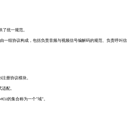
供了统一规范。
由一组协议构成，包括负责音频与视频信号编解码的规范、负责呼叫信
注册协议模块
S
。
式适配
。
的集合称为一个
域
MCU
“
”
。