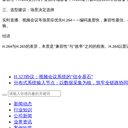
三、选型建议：场景决定选择
编码速度快，兼容性最佳
实时直播、视频会议等场景应优先
H.264——
。
验。
结语
与
的差异，本质是
兼容性
与
效率
之间的权衡。
以普
H.264
H.265
“
”
“
”
H.264
H.323协议：视频会议系统的“信令基石”
分布式系统输入节点：以数据采集为核，筑牢全链路协同
新闻动态
行业知识
公司新闻
业界资讯
案例欣赏