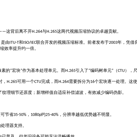
这背后离不开
与
这两代视频压缩协议的卓越贡献。
——
H.264
H.265
）是由
和
联合开发的视频压缩标准。前者发布于
年，凭借
ITU-T
ISO/IEC
2003
缩效率提升约一倍
。
像素的
宏块
作为基本处理单元
引入了
编码树单元
（
），
“
”
。而
H.265
“
”
CTU
可用一个
完成，而
需要拆分为
个宏块逐一处理。这
时，
H.265
CTU
H.264
16
了纹理细节还原度；新增样值自适应补偿滤波，有效减少编码伪影
。
景可节省
，
约
，分辨率越低优势越不明显
35-50%
1080p
25-40%
。
的处理器支持。
中已普及，但老旧设备可能无法流畅播放
。