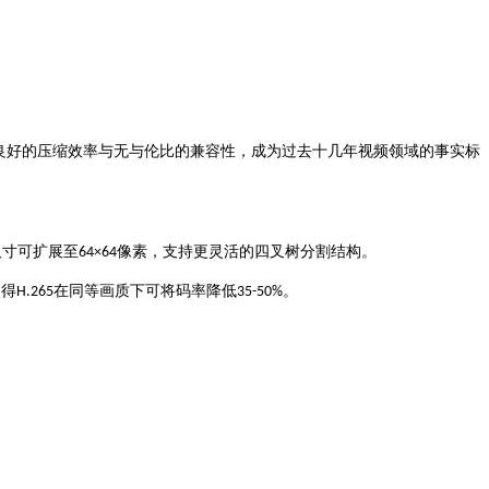
良好的压缩效率与无与伦比的兼容性，成为过去十几年视频领域的事实标
尺寸可扩展至
像素，支持更灵活的四叉树分割结构
64×64
。
使得
在同等画质下可将码率降低
H.265
35-50%
。