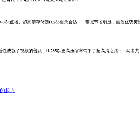
点播、超高清存储选
更为合适
带宽节省明显，画质优势突
4K/8K
H.265
——
适性成就了视频的普及，
以更高压缩率铺平了超高清之路
两者共
H.265
——
的起点