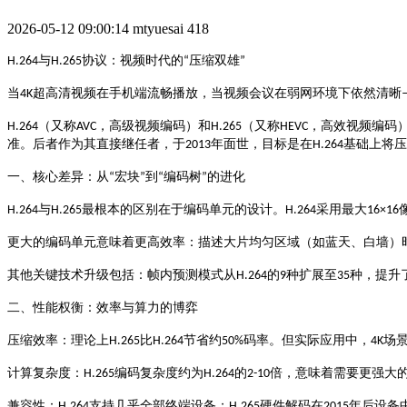
2026-05-12 09:00:14
mtyuesai
418
与
协议：视频时代的
压缩双雄
H.264
H.265
“
”
超高清视频在手机端流畅播放，当视频会议在弱网环境下依然清晰
当
4K
（又称
，高级视频编码）和
（又称
，高效视频编码
H.264
AVC
H.265
HEVC
准
年面世，目标是在
基础上将压
。后者作为其直接继任者，于
2013
H.264
宏块
到
编码树
的进化
一、核心差异：从
“
”
“
”
与
最根本的区别在于编码单元的设计。
采用最大
H.264
H.265
H.264
16×16
更大的编码单元意味着更高效率：描述大片均匀区域（如蓝天、白墙）
的
种扩展至
种，提升
其他关键技术升级包括：帧内预测模式从
H.264
9
35
二、性能权衡：效率与算力的博弈
比
节省约
码率。但实际应用中，
场
压缩效率
：理论上
H.265
H.264
50%
4K
编码复杂度约为
的
倍
计算复杂度
：
H.265
H.264
2-10
，意味着需要更强大
支持几乎全部终端设备；
硬件解码在
年后设备
兼容性
：
H.264
H.265
2015