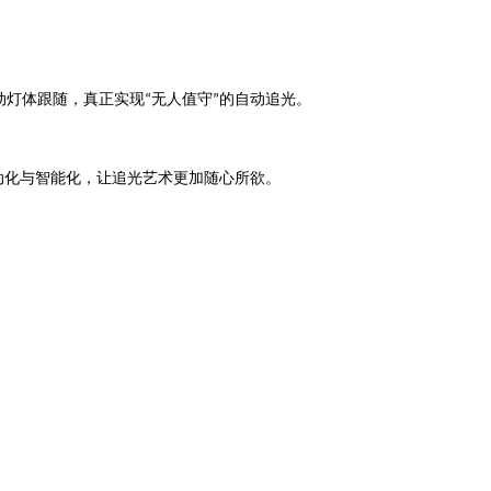
动灯体跟随，真正实现
无人值守
的自动追光
“
”
。
动化与智能化，让追光艺术更加随心所欲。