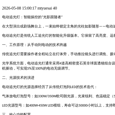
2026-05-08 15:00:17
mtyuesai
40
光影跟随者
电动追光灯：智能操控的
“
”
电动
在大型演出或剧场舞台上，一束始终锁定主角的光柱如影随形
——
电动追光灯是传统人工追光灯的智能化升级版本。它保留了高亮度、远
一、工作原理：从手动到电动的技术跨越
传统追光灯需要操作者全程站立在灯体旁，手动推拉镜头进行调焦、拨
道高精密度石英非球面透镜组合
光学系统方面，电动追光灯通常采用
4
至
的电动无级调节
机驱动，可实现
5%
100%
。
二、光源技术的演进
的技术迭代：
电动追光灯的光源选择经历了从传统灯泡到
LED
欧司朗光源，光束锐利、色温稳定（
气体放电灯泡型号
：如
330W/350W
光源型号
模组，寿命可达
小时以上，支持
LED
：如
400W-450W LED
50000
三、核心功能配置