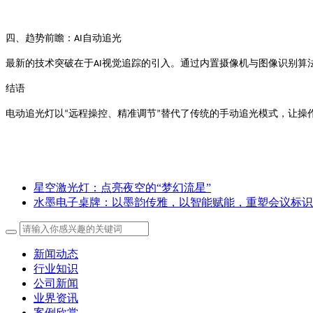
自动追光
四、趋势前瞻：
AI
视觉追踪的引入。通过内置摄像机与图像识别算
最新的技术突破在于
AI
结语
远程操控、精准调节
替代了传统的手动追光模式，让操
电动追光灯以
“
”
星空激光灯：点亮夜空的“梦幻流星”
水墨电子桌牌：以墨韵传雅，以智能赋能，重塑会议标识
新闻动态
行业知识
公司新闻
业界资讯
案例欣赏