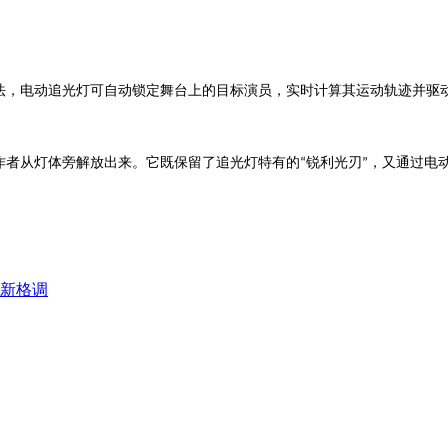
法，电动追光灯可自动锁定舞台上的目标演员，实时计算其运动轨迹并驱
作者从灯体旁解放出来。它既保留了追光灯特有的
锐利光刃
，又通过电
“
”
新格调