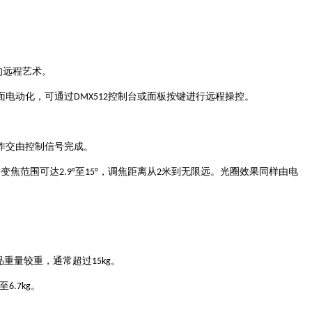
的远程艺术。
控制台或面板按键进行远程操控
面电动化，可通过
DMX512
。
作交由控制信号完成
。
至
，调焦距离从
米到无限远
。变焦范围可达
2.9°
15°
2
。光圈效果同样由电
。
品重量较重，通常超过
15kg
至
6.7kg
。