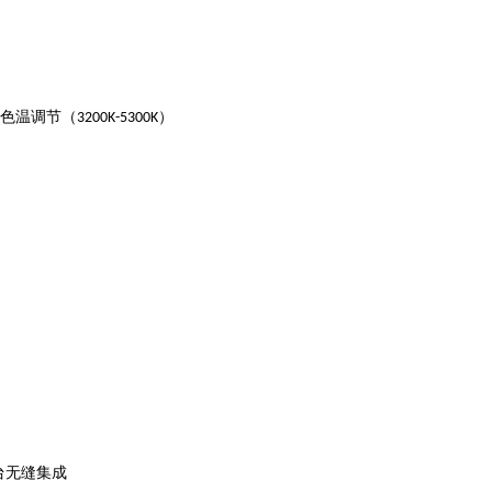
色温调节（
）
3200K-5300K
台无缝集成