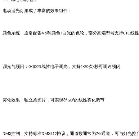
电动追光灯集成了丰富的效果组件：
种颜色
白光的色轮，部分高端型号支持
线性
颜色系统
：通常配备
4-5
+
CTO
线性电子调光，支持
次
秒可调速频闪
调光与频闪
：
0-100%
1-20
/
的线性雾化调节
雾化效果
：独立柔光片，可实现
8°-20°
控制
协议，通道数通常为
通道，可与灯光控
DMX
：支持标准
DMX512
7-8