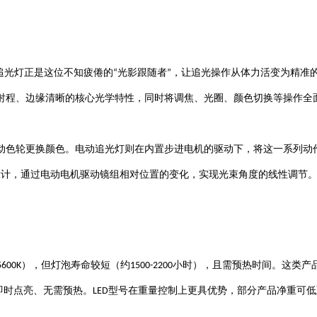
追光灯正是这位不知疲倦的
光影跟随者
，让追光操作从体力活变为精准
“
”
射程、边缘清晰的核心光学特性，同时将调焦、光圈、颜色切换等操作全
动色轮更换颜色。电动追光灯则在内置步进电机的驱动下，将这一系列动
设计，通过电动电机驱动镜组相对位置的变化，实现光束角度的线性调节
），但灯泡寿命较短（约
小时），且需预热时间
5600K
1500-2200
。这类产
即时点亮、无需预热
型号在重量控制上更具优势，部分产品净重可低
。
LED