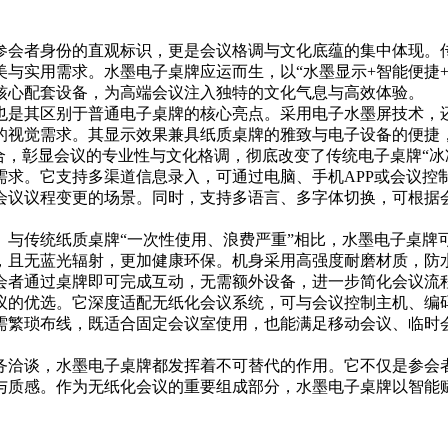
参会者身份的直观标识，更是会议格调与文化底蕴的集中体现。
与实用需求。水墨电子桌牌应运而生，以“水墨显示+智能便捷
核心配套设备，为高端会议注入独特的文化气息与高效体验。
也是其区别于普通电子桌牌的核心亮点。采用电子水墨屏技术，
的视觉需求。其显示效果兼具纸质桌牌的雅致与电子设备的便捷
合，彰显会议的专业性与文化格调，彻底改变了传统电子桌牌“冰
需求。它支持多渠道信息录入，可通过电脑、手机APP或会议控
会议议程变更的场景。同时，支持多语言、多字体切换，可根据
。与传统纸质桌牌“一次性使用、浪费严重”相比，水墨电子桌牌
，且无蓝光辐射，更加健康环保。机身采用高强度耐磨材质，防
会者通过桌牌即可完成互动，无需额外设备，进一步简化会议流
议的优选。它深度适配无纸化会议系统，可与会议控制主机、编
需繁琐布线，既适合固定会议室使用，也能满足移动会议、临时
务洽谈，水墨电子桌牌都发挥着不可替代的作用。它不仅是参会
与质感。作为无纸化会议的重要组成部分，水墨电子桌牌以智能