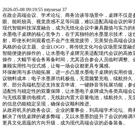
2026-05-08 09:19:55
mtyuesai
37
在政企高端会议、学术论坛、商务洽谈等场景中，桌牌不仅是
眼、能耗较高、视觉质感不足等问题，难以适配高端会议的审美
现代智能科技深度融合，成为无纸化会议中兼具颜值与实力的
水墨电子桌牌的核心竞争力，在于其独特的水墨显示技术，这
射，即使长时间观看也不会产生视觉疲劳，完美契合高端会议
风格的会议主题、企业LOGO，将传统文化与会议场景深度融
智能便捷的操作的，让水墨电子桌牌完美适配现代会议的高效
操作，大幅节省会务筹备时间，尤其适合参会人员临时调整、
兼顾实用性与仪式感，让每一场会议都更具专属感。
环保耐用与多功能拓展，进一步凸显水墨电子桌牌的实用价值
议物料成本；电子水墨屏功耗极低，无需频繁充电，续航持久
求。部分高端机型还支持发言申请、一键静音等拓展功能，参
适配性与稳定性的双重保障，让水墨电子桌牌成为各类高端会
与无线双重供电模式，无线款内置大容量电池，续航持久，无
的信息仍能稳定呈现，确保会议顺利推进。
从政府机关的政务会议、企业的董事会，到高端学术论坛、商
解决了传统桌牌的诸多弊端，又以水墨墨韵提升了会议的格调
更具文化底蕴的方向升级，成为现代高端会议的必备装备。