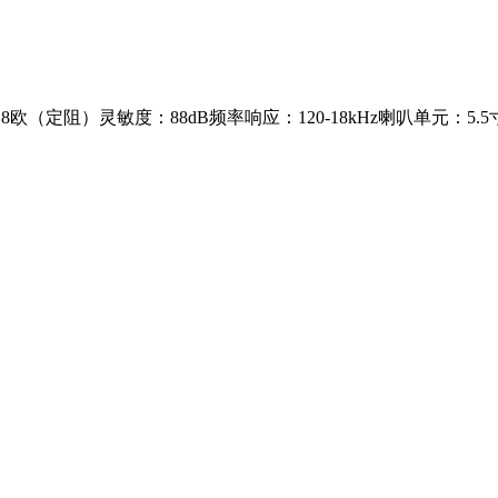
欧（定阻）灵敏度：88dB频率响应：120-18kHz喇叭单元：5.5寸全