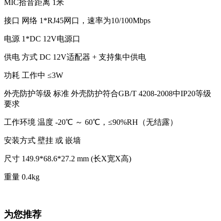
MIC拾音距离 1米
接口 网络 1*RJ45网口，速率为10/100Mbps
电源 1*DC 12V电源口
供电 方式 DC 12V适配器 + 支持集中供电
功耗 工作中 ≤3W
外壳防护等级 标准 外壳防护符合GB/T 4208-2008中IP20等级
要求
工作环境 温度 -20℃ ～ 60℃，≤90%RH（无结露）
安装方式 壁挂 或 嵌墙
尺寸 149.9*68.6*27.2 mm (长X宽X高)
重量 0.4kg
为您推荐