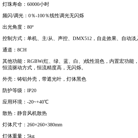
灯珠寿命：60000小时
频闪/调光：0％-100％线性调光无闪烁
出光角度：80º
控制方式：单机、主/从、声控、DMX512，自走效果、自动
通道：8CH
其他功能：RGBW(红、绿、蓝、白、)线性混色，内置宏功能，
恒流驱动方式，恒流精度高，无闪烁。
外壳：铸铝外壳，带遮光叶，灯体黑色
防护等级：IP20
应用环境：-20~+40℃
散热：静音风机散热
灯体尺寸：260×260×380mm
灯体重量：5kg