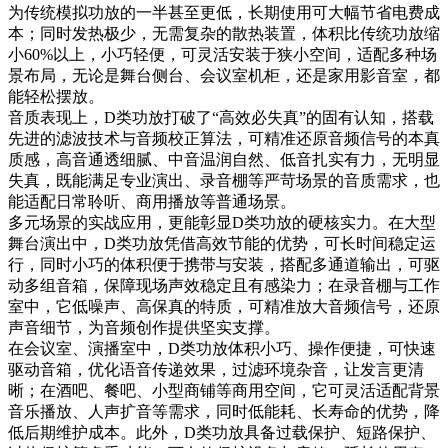
为传统模拟功放的一半甚至更低，长期使用可大幅节省电费成
本；同时发热极少，无需复杂的散热装置，体积比传统功放缩
小60%以上，小巧轻便，可灵活安装于狭小空间，适配多种场
景布局，无论是舞台侧台、会议室机柜，还是家用影音室，都
能轻松摆放。
音质表现上，D类功放打破了“高效必失真”的固有认知，搭载
先进的滤波技术与音频校正算法，可精准还原音频信号的本真
质感，高音通透细腻、中音温润自然、低音扎实有力，无明显
失真，既能满足专业演出、录音棚等严苛场景的音质需求，也
能适配日常聆听、商用播放等普通场景。
多元场景的实战应用，更能彰显D类功放的硬核实力。在大型
舞台演出中，D类功放凭借高效节能的优势，可长时间稳定运
行，同时小巧的体积便于携带与安装，搭配多通道输出，可驱
动多组音箱，保障现场声效稳定且有感染力；在录音棚与工作
室中，它低噪声、高保真的特质，可精准放大音频信号，还原
声音细节，为音频创作提供坚实支撑。
在会议室、演播室中，D类功放体积小巧、操作便捷，可快速
驱动音箱，优化语音传递效果，过滤环境杂音，让发言更清
晰；在酒吧、餐吧、小型商铺等商用空间，它可灵活适配背景
音乐播放、人声扩音等需求，同时低能耗、长寿命的优势，降
低后期维护成本。此外，D类功放具备过载保护、短路保护、