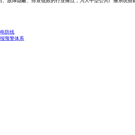
后、故障隐蔽、排查低效的行业痛点，为大中型公共广播系统搭
供电防线
报预警体系