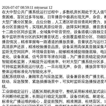
2026-07-07 08:59:11
mtyuesai
12
在大中型公共广播系统运行过程中，多数机房长期处于无人值
查困难、盲区过多等短板。日常播音中极易出现无声、杂音、
大型广播分区繁杂、点位分散，人工逐区听音排查耗时费力、
各分区音频信号，实现机房原位听音、故障实时溯源、播音质
十二路分区同步监测，全域集中听音管控。设备搭载12路独
集中监听所有分区的实时播音状态，全面覆盖楼层分区、功能
播音情况，精准掌握每一路通道的播放质量、音量状态与运行
高清原声还原，精准校验播音品质。设备采用高保真音频采集
监听无空间回声、环境噪音影响，能够精准捕捉细微底噪、电
老化、设备衰减、信号异常等潜在问题，为广播音质稳定提供
智能巡检监测，大幅提升运维效率。针对大型广播系统分区多
可持续监测系统运行状态，一旦出现无声、杂音、播放异常等
整体运维标准化与智能化水平。
适配系统联动，兼顾常态与应急监测。设备兼容各类广播主机
联动、应急预警、紧急插播场景中，可实时监听应急播报进度
线。
工业级稳定运行，适配长期机房值守。整机采用标准机架式设计
不间断待机监测，长期运行稳定无故障。设备功耗低、耐老化
标准化广播运维的核心，是提前预判、精准溯源、杜绝盲区。