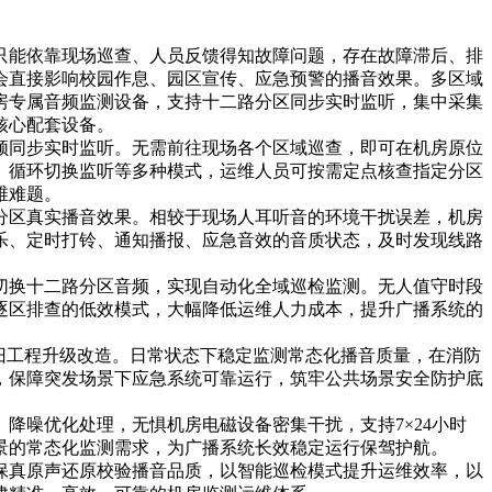
只能依靠现场巡查、人员反馈得知故障问题，存在故障滞后、排
会直接影响校园作息、园区宣传、应急预警的播音效果。多区域
房专属音频监测设备，支持十二路分区同步实时监听，集中采集
核心配套设备。
频同步实时监听。无需前往现场各个区域巡查，即可在机房原位
、循环切换监听等多种模式，运维人员可按需定点核查指定分区
维难题。
分区真实播音效果。相较于现场人耳听音的环境干扰误差，机房
乐、定时打铃、通知播报、应急音效的音质状态，及时发现线路
切换十二路分区音频，实现自动化全域巡检监测。无人值守时段
逐区排查的低效模式，大幅降低运维人力成本，提升广播系统的
旧工程升级改造。日常状态下稳定监测常态化播音质量，在消防
，保障突发场景下应急系统可靠运行，筑牢公共场景安全防护底
降噪优化处理，无惧机房电磁设备密集干扰，支持7×24小时
景的常态化监测需求，为广播系统长效稳定运行保驾护航。
保真原声还原校验播音品质，以智能巡检模式提升运维效率，以