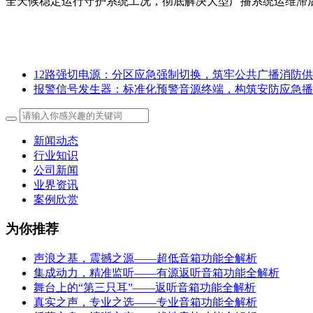
全天候稳定运行守护系统工况，彻底解决大型广播系统运维滞
12路强切电源：分区应急强制切换，筑牢公共广播消防
报警信号发生器：标准化预警音源终端，构筑安防应急播
新闻动态
行业知识
公司新闻
业界资讯
案例欣赏
为你推荐
声浪之基，震撼之源——超低音箱功能全解析
集成动力，精准监听——有源返听音箱功能全解析
舞台上的“第三只耳”——返听音箱功能全解析
真实之声，专业之选——专业音箱功能全解析