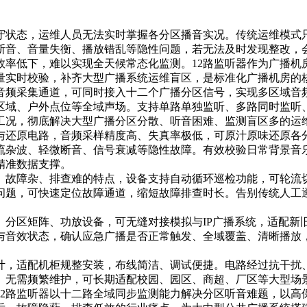
守状态，运维人员无法实时掌握各分区播音实况。传统运维模式
断音、音量失衡、播放错乱等隐性问题，若无法及时发现整改，
效率低下，难以实现全天候常态化监测。12路监听器作为广播机
量实时校验，补齐大型广播系统运维盲区，是标准化广播机房的
立音频采集通道，可同时接入十二个广播分区信号，实现多区域音
区域、户外点位等全域声场。支持单路单独监听、多路同时监听
工况，彻底解决大型广播分区分散、听音困难、监测盲区多的运
与还原电路，音频采样精度高、失真率极低，可原汁原味还原各
流杂波、轻微断音、信号衰减等隐性故障。有效校验日常背景音
精准数据支撑。
、故障杂、排查难的特点，设备支持自动循环巡检功能，可轮流
问题，可快速定位故障通道，缩短故障排查时长。告别传统人工
、分区矩阵、功放设备，可无缝对接模拟与IP广播系统，适配新
与音效状态，确认应急广播是否正常触发、全域覆盖、清晰播放
，适配机柜规整安装，布线简洁、调试便捷。电路经过抗干扰、
、无需频繁维护，可长期适配校园、园区、商超、厂区等大型场
12路监听器以十二路全域同步监测能力解决分区听音难题，以高