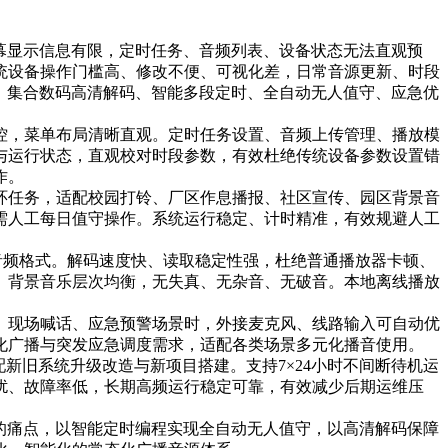
幕显示信息有限，定时任务、音频列表、设备状态无法直观预
统设备操作门槛高、修改不便、可视化差，日常音源更新、时段
，集合数码高清解码、智能多段定时、全自动无人值守、应急优
控，菜单布局清晰直观。定时任务设置、音频上传管理、播放模
与运行状态，直观校对时段参数，有效杜绝传统设备参数设置错
作。
环任务，适配校园打铃、厂区作息播报、社区宣传、园区背景音
需人工每日值守操作。系统运行稳定、计时精准，有效规避人工
音频格式。解码速度快、读取稳定性强，杜绝普通播放器卡顿、
、背景音乐层次均衡，无失真、无杂音、无破音。本地离线播放
、现场喊话、应急预警场景时，外接麦克风、线路输入可自动优
化广播与突发应急调度需求，适配各类场景多元化播音使用。
新旧系统升级改造与新项目搭建。支持7×24小时不间断待机运
扰、故障率低，长期高频运行稳定可靠，有效减少后期运维压
的痛点，以智能定时编程实现全自动无人值守，以高清解码保障