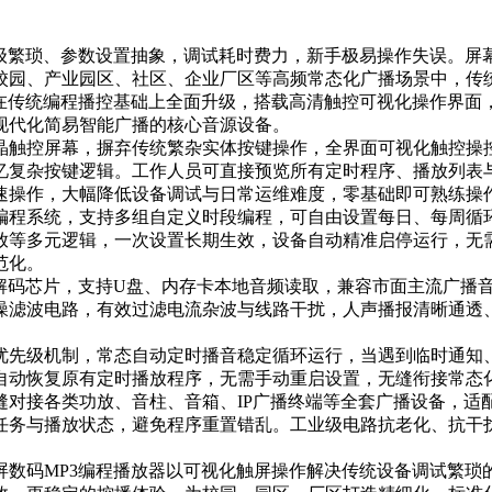
层级繁琐、参数设置抽象，调试耗时费力，新手极易操作失误。屏
校园、产业园区、社区、企业厂区等高频常态化广播场景中，传
器在传统编程播控基础上全面升级，搭载高清触控可视化操作界面
现代化简易智能广播的核心音源设备。
晶触控屏幕，摒弃传统繁杂实体按键操作，全界面可视化触控操
忆复杂按键逻辑。工作人员可直接预览所有定时程序、播放列表
速操作，大幅降低设备调试与日常运维难度，零基础即可熟练操
编程系统，支持多组自定义时段编程，可自由设置每日、每周循
放等多元逻辑，一次设置长期生效，设备自动精准启停运行，无
范化。
清解码芯片，支持U盘、内存卡本地音频读取，兼容市面主流广播
噪滤波电路，有效过滤电流杂波与线路干扰，人声播报清晰通透
。
优先级机制，常态自动定时播音稳定循环运行，当遇到临时通知
自动恢复原有定时播放程序，无需手动重启设置，无缝衔接常态
对接各类功放、音柱、音箱、IP广播终端等全套广播设备，适配
任务与播放状态，避免程序重置错乱。工业级电路抗老化、抗干
屏数码MP3编程播放器以可视化触屏操作解决传统设备调试繁琐