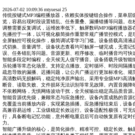
2026-07-02 10:09:36
mtyuesai
25
传统按键式MP3编程播放器，依赖实体按键组合操作，菜单
览，容易出现时段设置错乱、任务重叠、漏播错播等问题。在
调整需要反复调试，运维效率低下。触屏数码MP3编程播放
先播控于一体，以可视化极简操作重塑常规广播管控模式，是
全屏触控可视化操作，极简调试零学习门槛。设备搭载高清液
式切换、音量调节、设备状态查看均可触屏一键完成，无需记
误、任务错乱等问题。音源更新、程序修改、临时播音均可快
智能多段定时编程，全天候无人值守播音。设备搭载升级智能
乐轮播等常态化场景。支持定点播放、定时循环、时段间隔播
疏忽导致的漏播、迟播问题，让公共广播运行更加标准化、规
高清数码无损解码，稳定纯净原声输出。采用专业级MP3高
断音、读取失败、文件损坏无法识别等常见故障。内置音频降
不依赖网络，无惧网络波动干扰，全天候输出稳定高品质音源
智能音源优先级，兼顾常态与应急播控。设备内置成熟的音源
先覆盖当前播放内容，实现紧急插播。应急播报结束后，设备
高兼容易运维，工业级稳定长效运行。设备适配性极强，可无缝
行，具备断电记忆功能，意外断电重启后可自动恢复原有定时
力。
智能广播升级的核心，是简化操作、精准可控、稳定长效。触