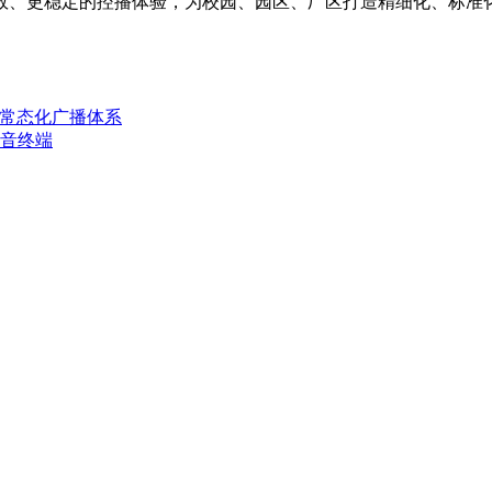
效、更稳定的控播体验，为校园、园区、厂区打造精细化、标准
守常态化广播体系
音终端