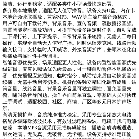
简洁、运行更稳定，适配各类中小型场景快速部署。
多介质本地播放，适配无人值守播音。设备支持U盘、内存卡
本地音频读取播放，兼容MP3、WAV等主流广播音频格式，
用户可自由下载铃声、背景音乐、宣传音频、疏散播报音频。
内置智能定时播放功能，可提前预设多组定时任务，自动完成
上下课打铃、上下班提示、日常背景音乐轮播，无需人工每日
操作，实现全自动无人值守广播。同时保留麦克风、线路音频
输入接口，支持临时人工喊话、外接音源扩声，兼顾常态化自
动播放与临时性手动调度。
智能音源优先级，场景适配更人性化。设备内置智能音源优先
级逻辑，麦克风喊话优先级最高，可一键自动暂停本地播放内
容，优先播报应急通知、临时指令，喊话结束后自动恢复音频
续播，无需手动启停切换。机身配备独立精细化调节旋钮，话
筒音量、线路音量、背景音乐音量可独立调控，避免音量失
衡、啸叫杂音等问题。操作界面简单直观，零基础人员可快速
上手调试，适配校园、社区、商铺、厂区等多元日常扩声场
景。
高清无损扩声，音质纯净推力稳定。采用专业音频放大电路，
搭配多级降噪滤波技术，有效过滤电网杂波、电磁干扰与电流
底噪。本地MP3音源采用无损解码输出，播放音质清晰通透、
层次饱满，无失真、无破音、无卡顿。设备支持标准定压输