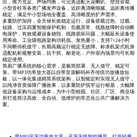
出，推力充足、声场均衡，可完美适配天花喇叭、壁挂音箱、
小型音柱等各类广播发声设备，近距离清晰细腻、远距离传播
稳定，满足中小型场地全覆盖、高清晰度的扩声需求。
多重防护加持，全天候长效稳定运行。设备搭载过热、过载、
短路、过压四重智能保护机制，负载异常、线路故障时自动断
电保护，有效规避设备烧毁、线路损坏问题，大幅延长设备使
用寿命。工业级电路架构功耗低、发热量小，支持7×24小时
不间断待机值守，长期高频运行稳定无故障。标准机架式机身
适配机柜规整安装，抗干扰、耐老化，户外室内场景均可长期
稳定使用。
简易广播系统的核心需求，是极简部署、无人值守、稳定可
靠。带MP3功率放大器以自带音源解码补齐传统功放播放短
板，以一体化集成精简系统架构，以智能定时实现无人值守，
以纯净音质保障广播效果，以多重防护筑牢运行根基，大幅降
低设备采购与运维成本，为中小型校园、社区、厂区、商业场
所打造简洁高效、全自动、低维护的常态化公共广播解决方
案。
带MP3蓝牙功率放大器：蓝牙无线智控播音，打造轻量