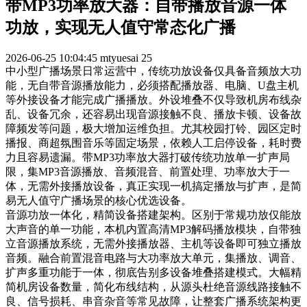
带MP3功率放大器：自带播放音源一体
功放，实现无人值守常态化广播
2026-06-25 10:04:45
mtyuesai
25
中小型广播场景日常运营中，传统功放设备仅具备音频放大功
能，无自带音源播放能力，必须搭配播放器、电脑、U盘主机
等外接设备才能完成广播播放。外设堆叠不仅导致机房布线杂
乱、设备冗余，还容易出现音源接触不良、播放卡顿、设备故
障频发等问题，极大增加运维负担。尤其校园打铃、园区定时
播报、商超氛围音乐等固定场景，依赖人工启停设备，耗时费
力且容易遗漏。带MP3功率放大器打破传统功放单一扩声局
限，集MP3音源播放、音频混音、前置处理、功率放大于一
体，无需外接播放设备，真正实现一机搞定播放与扩声，是简
易无人值守广播场景的核心优选设备。
音源功放一体化，精简设备搭建架构。区别于常规功放仅能放
大声音的单一功能，本机内置高清MP3解码播放模块，自带独
立音源播放系统，无需外接播放器、主机等设备即可独立播放
音频。融合前置混音电路与大功率放大单元，集播放、调音、
扩声多重功能于一体，彻底告别多设备堆叠搭建模式。大幅精
简机房设备数量，简化布线结构，从源头杜绝音源线路接触不
良、信号损耗、串音杂音等常见故障，让整套广播系统架构更