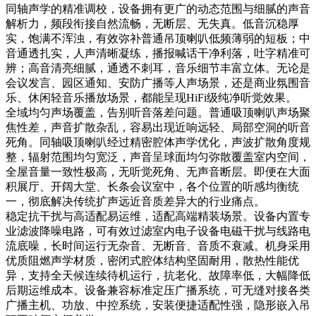
同轴声学的精准调校，设备拥有更广的动态范围与细腻的声音
解析力，频段衔接自然流畅，无断层、无失真。低音沉稳厚
实，饱满不浑浊，有效弥补普通吊顶喇叭低频薄弱的短板；中
音通透扎实，人声清晰凝练，播报喊话干净利落，吐字精准可
辨；高音清亮细腻，通透不刺耳，音乐细节丰富立体。无论是
会议发言、园区通知、安防广播等人声场景，还是商业氛围音
乐、休闲轻音乐播放场景，都能呈现HiFi级纯净听觉效果。
全域均匀声场覆盖，告别听音落差问题。普通吸顶喇叭声场聚
焦性差，声音扩散杂乱，容易出现近响远轻、局部空洞的听音
死角。同轴吸顶喇叭经过精密腔体声学优化，声波扩散角度规
整，辐射范围均匀宽泛，声音呈球面均匀弥散覆盖室内空间，
全屋音量一致性极高，无听觉死角、无声音断层。即便在大面
积展厅、开阔大堂、长条会议室中，各个位置的听感均衡统
一，彻底解决传统扩声远近音质差异大的行业痛点。
稳定抗干扰与高适配易运维，适配高端精装场景。设备内置专
业滤波降噪电路，可有效过滤室内电子设备电磁干扰与线路电
流底噪，长时间运行无杂音、无断音、音质不衰减。机身采用
优质阻燃声学材质，密闭式腔体结构坚固耐用，散热性能优
异，支持全天候连续待机运行，抗老化、故障率低，大幅降低
后期运维成本。设备兼容标准定压广播系统，可无缝对接各类
广播主机、功放、中控系统，安装便捷适配性强，隐形嵌入吊