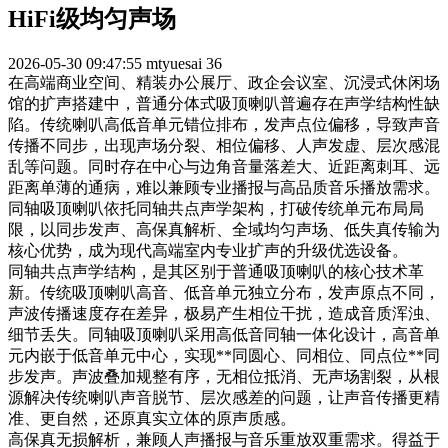
HiFi级均匀声场
2026-05-30 09:47:55
mtyuesai
36
在高端商业空间、精装办公展厅、政企会议室、沉浸式休闲场
馆的扩声搭建中，普通分体式吸顶喇叭普遍存在声学结构性缺
陷。传统喇叭高低音单元错位排布，发声点位偏移，导致声音
传播不同步，出现声场分裂、相位偏移、人声发虚、层次感混
乱等问题。同时存在中心与边角音量落差大、近距离刺耳、远
距离单薄的通病，难以兼顾专业播报与高品质音乐播放需求。
同轴吸顶喇叭依托同轴共点声学架构，打破传统单元布局局
限，以同步发声、高保真解析、全域均匀声场、低失真传输为
核心优势，成为现代高端室内专业扩声的升级优选设备。
同轴共点声学结构，是其区别于普通吸顶喇叭的核心技术革
新。传统吸顶喇叭高音、低音单元独立分布，发声原点不同，
声波传播速度存在差异，极易产生相位干扰，造成音质浑浊、
细节丢失。同轴吸顶喇叭采用高低音同轴一体化设计，高音单
元内嵌于低音单元中心，实现**同圆心、同相位、同点位**同
步发声。声波叠加规整有序，无相位抵消、无声场割裂，从根
源解决传统喇叭声音脱节、层次感差的问题，让声音传播更精
准、更自然，还原真实立体的原声质感。
高保真无损解析，兼顾人声播报与音乐重放双重需求。得益于