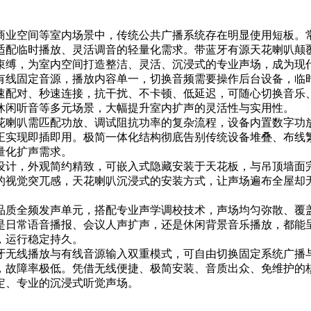
商业空间等室内场景中，传统公共广播系统存在明显使用短板。
适配临时播放、灵活调音的轻量化需求。带蓝牙有源天花喇叭颠
束缚，为室内空间打造整洁、灵活、沉浸式的专业声场，成为现
有线固定音源，播放内容单一，切换音频需要操作后台设备，临
速配对、秒速连接，抗干扰、不卡顿、低延迟，可随心切换音乐
休闲听音等多元场景，大幅提升室内扩声的灵活性与实用性。
花喇叭需匹配功放、调试阻抗功率的复杂流程，设备内置数字功
正实现即插即用。极简一体化结构彻底告别传统设备堆叠、布线
量化扩声需求。
设计，外观简约精致，可嵌入式隐藏安装于天花板，与吊顶墙面
的视觉突兀感，天花喇叭沉浸式的安装方式，让声场遍布全屋却
品质全频发声单元，搭配专业声学调校技术，声场均匀弥散、覆
是日常语音播报、会议人声扩声，还是休闲背景音乐播放，都能
，运行稳定持久。
牙无线播放与有线音源输入双重模式，可自由切换固定系统广播
，故障率极低。凭借无线便捷、极简安装、音质出众、免维护的
定、专业的沉浸式听觉声场。