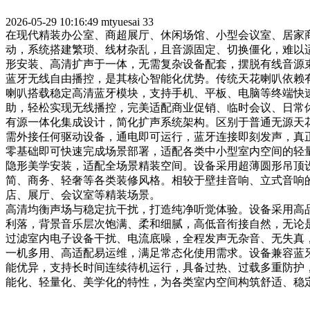
2026-05-29 10:16:49
mtyuesai
33
在现代精装办公室、商超展厅、休闲场馆、小型会议室、居家
动，系统搭建繁琐、线材杂乱，且音源固定、切换僵化，难以
形安装、高清扩声于一体，无需复杂设备配套，摆脱有线音源
蓝牙无线自由播控，是其核心智能化优势。传统天花喇叭依赖
喇叭搭载稳定高清蓝牙模块，支持手机、平板、电脑等终端快
助，轻松实现无线播控，完美适配商业促销、临时会议、日常
有源一体化集成设计，简化扩声系统架构。区别于普通无源天
需外接任何驱动设备，通电即可运行，蓝牙连接即刻发声，真
零基础即可快速完成场景部署，适配各类中小型室内空间的轻
隐形美学安装，适配全场景精装空间。设备采用超薄圆形吊顶
简、商务、轻奢等各类装修风格。相较于壁挂音响、立式音响
店、展厅、会议室等精装场景。
高清均衡声场与稳定抗干扰，打造纯净听觉体验。设备采用高
利落，背景音乐层次饱满、柔和细腻，高低音衔接自然，无论
过滤室内电子设备干扰、电流底噪，全程发声无杂音、无失真
一机多用、高适配易运维，满足常态化使用需求。设备兼容蓝
能优异，支持长时间连续待机运行，具备过热、过载多重防护
能化、轻量化、美学化的特性，为各类室内空间构筑舒适、稳