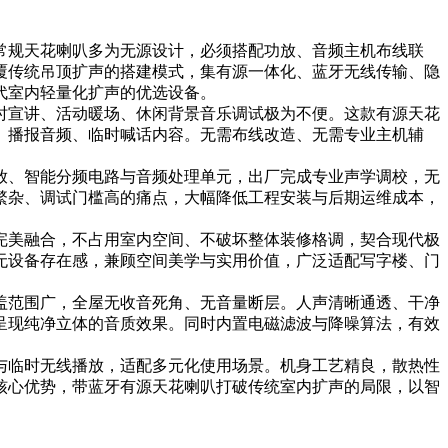
常规天花喇叭多为无源设计，必须搭配功放、音频主机布线联
覆传统吊顶扩声的搭建模式，集有源一体化、蓝牙无线传输、隐
代室内轻量化扩声的优选设备。
时宣讲、活动暖场、休闲背景音乐调试极为不便。这款有源天花
、播报音频、临时喊话内容。无需布线改造、无需专业主机辅
放、智能分频电路与音频处理单元，出厂完成专业声学调校，无
繁杂、调试门槛高的痛点，大幅降低工程安装与后期运维成本，
完美融合，不占用室内空间、不破坏整体装修格调，契合现代极
无设备存在感，兼顾空间美学与实用价值，广泛适配写字楼、门
盖范围广，全屋无收音死角、无音量断层。人声清晰通透、干净
呈现纯净立体的音质效果。同时内置电磁滤波与降噪算法，有效
与临时无线播放，适配多元化使用场景。机身工艺精良，散热性
核心优势，带蓝牙有源天花喇叭打破传统室内扩声的局限，以智