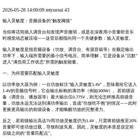
2026-05-28 14:00:09
mtyuesai
43
触发阈值
输入灵敏度：音频设备的
“
”
当你将话筒插入调音台却发现声音微弱，或是在深夜用小音量听音乐
这背后都指向同一个关键参数：输入灵敏度。
时感觉动态被压缩
——
输入灵敏度是指音频设备（功放、调音台、有源音箱等）在额定输出
沉默
功率下，输入端所需要的最小信号电压。简单理解，它是设备从
“
”
进入
满负荷工作状态
所需的触发能量。
“
”
一、为何需要匹配输入灵敏度
输入灵敏度
，意味着给它送入
以功率放大器为例：一台功放标注
“
1.4V”
的音频信号时，它会输出标称的满功率（例如
）。若前级设
1.4V
300W
备（调音台、播放器等）最大输出仅
，则无论怎样推高前级音
0.775V
量，功放永远无法达到满功率输出，造成
功放吃不饱
的情况
此时
“
”
——
更换更高输出的前级设备，才能唤醒功放的完整潜力。
而功放灵敏度仍为
，只需将前级推至
反之，若前级输出高达
7V
1.4V
20%
音量即可使功放过载，导致削波失真。因此，灵敏度的本质是设定前
后级之间的
音量匹配点
。
“
”