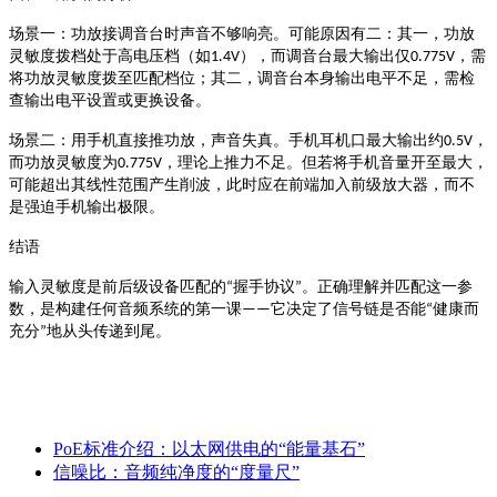
场景一
：功放接调音台时声音不够响亮。可能原因有二：其一，功放
），而调音台最大输出仅
，需
灵敏度拨档处于高电压档（如
1.4V
0.775V
将功放灵敏度拨至匹配档位；其二，调音台本身输出电平不足，需检
查输出电平设置或更换设备。
，
场景二
：用手机直接推功放，声音失真。手机耳机口最大输出约
0.5V
而功放灵敏度为
，理论上推力不足。但若将手机音量开至最大，
0.775V
可能超出其线性范围产生削波，此时应在前端加入前级放大器，而不
是强迫手机输出极限。
结语
握手协议
。正确理解并匹配这一参
输入灵敏度是前后级设备匹配的
“
”
数，是构建任何音频系统的第一课
它决定了信号链是否能
健康而
——
“
充分
地从头传递到尾。
”
PoE标准介绍：以太网供电的“能量基石”
信噪比：音频纯净度的“度量尺”