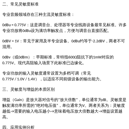
二、常见灵敏度标准
专业音频领域存在三种主流灵敏度标准：
0dBu = 0.775V
：这是调音台、处理器等专业线路设备最常见标准。许多
设为满功率触发点，方便与调音台直接匹配。
专业功放将
0dBu
约等于
，两者不可
0dBV = 1V
：常见于家用及半专业设备。
0dBu
-2.2dBV
混用。
（或
）
阻抗下的
对应的
0dBv
0dBm
：早期标准，常特指
600Ω
1mW
。现代高阻输入场景下此标准已边缘化。
0.775V
专业功放的输入灵敏度通常设置为多档可调（常见
），以适应不同前级设备的输出能力。
0.775V / 1.0V / 1.4V
三、灵敏度与增益的本质区别
）是放大器对信号的
放大倍数
，单位通常为
。灵敏度是
增益（
Gain
“
”
dB
触发满功率所需的
绝对电压值
，单位通常为
。两者关系为：灵敏度
“
”
V
越低
需要的输入电压越小
意味着电压放大倍数越大
增益设置越
→
→
→
高。
四、应用实例分析