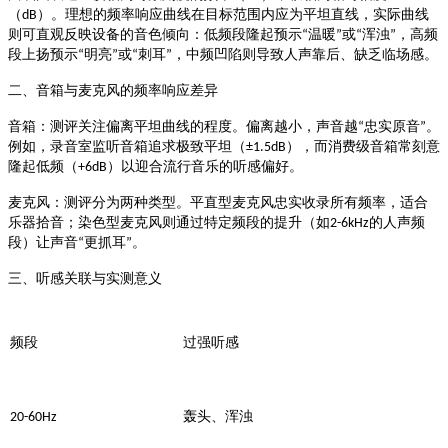
（
）。理想的频率响应曲线在目标范围内应为平坦直线，实际曲线
dB
则可直观反映设备的音色倾向：低频段隆起预示
温暖
或
浑浊
，高频
“
”
“
”
段上扬预示
明亮
或
刺耳
，中频凹陷则导致人声靠后、缺乏临场感。
“
”
“
”
二、音箱与麦克风的频率响应差异
忠实原音
。
音箱
：测评关注偏离平坦曲线的程度。偏离越小，声音越
“
”
例如，录音室监听音箱追求极致平坦（
），而消费级音箱常刻意
±1.5dB
隆起低频（
）以迎合流行音乐的听感偏好。
+6dB
麦克风
：测评分为两种类型。平直型麦克风忠实收录所有频率，适合
的人声频
乐器拾音；染色型麦克风则通过特定频段的提升（如
2-6kHz
段）让声音
更抓耳
。
“
”
三、听感关联与实测意义
频段
过强听感
20-60Hz
轰头、浑浊