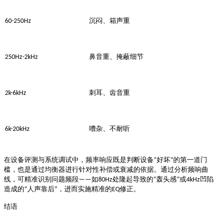
60-250Hz
沉闷、箱声重
250Hz-2kHz
鼻音重、掩蔽细节
2k-6kHz
刺耳、齿音重
6k-20kHz
嘈杂、不耐听
好坏
的第一道门
在设备评测与系统调试中，频率响应既是判断设备
“
”
槛，也是通过均衡器进行针对性补偿或衰减的依据。通过分析频响曲
线，可精准识别问题频段
如
处隆起导致的
轰头感
或
凹陷
——
80Hz
“
”
4kHz
造成的
人声靠后
，进而实施精准的
修正。
“
”
EQ
结语