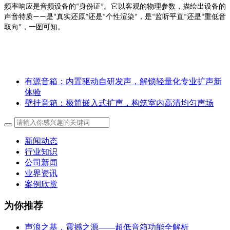
身份证
。它以客观的物理参数，描绘出设备的
频率响应是音频设备的
“
”
声音特质
是
真实还原
还是
个性渲染
，是
监听平直
还是
重低音
——
“
”
“
”
“
”
“
取向
，一图可知。
”
有源音箱：内置驱动自研发声，解锁轻量化专业扩声新
体验
壁挂音箱：极简嵌入式扩声，构筑室内高清均匀声场
新闻动态
行业知识
公司新闻
业界资讯
案例欣赏
为你推荐
声浪之基，震撼之源——超低音箱功能全解析