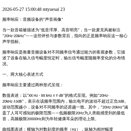
2026-05-27 15:00:48
mtyuesai
23
声音画像
频率响应：音频设备的
“
”
低音浑厚、高音明亮
，当一款麦克风被标注
当一款音箱被描述为
“
”
这些评价与参数背后，指向的正是频率响应这一核心
“20Hz-20kHz”——
声学指标。
频率响应是衡量音频设备对不同频率信号通过能力的客观参数，它描
述了设备在输入信号幅度恒定时，输出信号幅度随频率变化的分布情
况。
一、两大核心表述方式
频率响应主要通过两种形式呈现：
的格式呈现。例如
数值表述
：以
“XX Hz - XX kHz ± Y dB”
“20Hz-
，表示在该频率范围内，输出电平的波动不超过正负
。
20kHz ±3dB”
3dB
波动范围越小，设备对不同频率的还原越一致。其中，
涵
“20Hz-20kHz”
盖了人耳可感知的极限范围
低频极限
为人类能感受到的最低
——
20Hz
音，高频极限
则为年轻健康耳朵的理论上限。
20000Hz
），纵轴为相对幅度
曲线图表述
：横轴为对数刻度的频率（
Hz