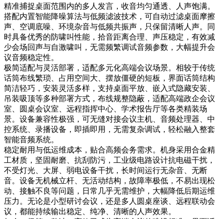
精准捕捉桌面范围内的多人发言，收音均匀通透、人声饱满。
搭配内置智能降噪算法与低频滤波技术，可自动过滤桌面摩擦
声、空调底噪、环境杂音与低频共振声，只保留清晰人声。同
时具备优秀的防啸叫性能，拾音距离合理、声压稳定，有效减
少会场回声与自激啸叫，无需频繁调试音频参数，大幅提升会
议音频稳定性。
极简适配与灵活部署，适配多元化高端会议场景。相较于传统
话筒布线繁琐、占用空间大、摆放僵硬的短板，界面话筒结构
简洁轻巧，安装灵活多样，支持桌面平放、嵌入式隐藏安装、
吊装吸顶等多种部署方式，布线规整隐蔽，适配高端政企会议
室、圆桌会议室、远程指挥中心、学术报告厅等各类精装场
景。设备兼容性极强，可无缝对接会议主机、音频处理器、中
控系统、录播设备，即插即用，无需复杂调试，轻松融入整套
智能音频系统。
稳定耐用与低运维成本，贴合高频会务需求。机身采用合金精
工材质，坚固耐磨、抗刮防污，工业级电路设计抗电磁干扰，
不受灯光、大屏、弱电设备干扰，长时间运行无杂音、无断
音。设备无机械立杆、无活动结构，故障率极低，不易出现松
动、接触不良等问题，日常几乎无需维护，大幅降低后期运维
压力。无论是小型研讨会议，还是多人圆桌座谈、远程联动会
议，都能持续输出稳定、纯净、清晰的人声效果。