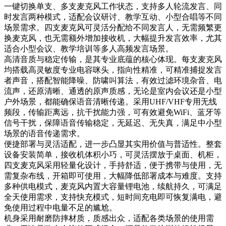
一键切换单支、多支麦克风工作状态，支持多人轮流发言、同
时发言两种模式，适配会议研讨、教学互动、小型合唱等不同
场景需求。四支麦克风可灵活分配给不同发言人，无需频繁更
换麦克风，也无需额外增加接收机，大幅提升发言效率，尤其
适合小型会议、教学培训等多人高频发言场景。
高清音质与稳定传输，是其专业底蕴的核心体现。每支麦克风
均搭载高灵敏度专业电容咪头，指向性精准，可精准捕捉发言
者声音，搭配智能降噪、防啸叫算法，有效过滤环境杂音、电
流声，还原清晰、通透的原声质感，无论是室内会议还是小型
户外场景，都能确保语音清晰传递。采用UHF/VHF专用无线
频段，传输距离远，抗干扰能力强，可有效避免WiFi、蓝牙等
信号干扰，保障语音传输稳定，无延迟、无失真，满足中小型
场景的语音传递需求。
便捷部署与灵活适配，进一步凸显其实用价值与普适性。整套
设备安装简单，接收机体积小巧，可灵活摆放于桌面、机柜，
四支麦克风采用轻量化设计，手持舒适，便于携带与使用，无
需复杂布线，开箱即可使用，大幅降低部署成本与难度。支持
多种供电模式，麦克风内置大容量锂电池，续航持久，可满足
全天使用需求，支持快充模式，短时间充电即可恢复满电，避
免使用过程中电量不足的尴尬。
机身采用耐磨防摔材质，质感出众，适配各类场景的使用需