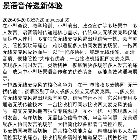
景语音传递新体验
2026-05-20 08:57:20
mtyuesai
39
在小型会议、教学培训、小型演出、政企宣讲等多场景中，多
人发言、语音清晰传递是核心需求。传统单支无线麦克风仅能
满足单人使用，多支独立无线麦克风易出现信号干扰、频率冲
突、管控繁琐等痛点，难以适配多人协同发言的场景。一拖四
无线麦克风应运而生，以“一拖多协同、稳定无线传输、高清
音质、便捷管控”为核心优势，一台接收机搭配四支麦克风，
实现多人同时发言、灵活切换，彻底解决多场景多人发言的痛
点，成为中小型场景语音传递的优选装备，赋能高效沟通与展
示。
一拖四无线麦克风的核心竞争力，在于“单接收多麦协同+无干
扰传输”，彻底区别于单支或多支独立无线麦克风。与多支独
立无线麦克风易出现频率冲突、信号串音不同，它采用专用多
通道无线传输技术，一台接收机可同步接收四支麦克风的信
号，每支麦克风拥有独立专属频段，互不干扰，可实现四人同
时发言、有序切换，无需担心信号中断、串音等问题，完美适
配多人协同发言的场景，大幅简化设备部署与管控难度。
多麦协同与灵活切换，是其核心功能亮点，精准破解多人发言
管控繁琐的痛点。接收机配备清晰的通道显示与切换按键，可