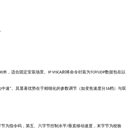
。
米，适合固定安装场景
数据包在以
00
。
IP VISCA
则将命令封装为
TCP/UDP
为中速
档）与
”
。其显著优势在于
精细化的参数调节
（如变焦速度分
16
双
字节为指令码，第五、六字节控制水平
垂直移动速度，末字节为校验
/