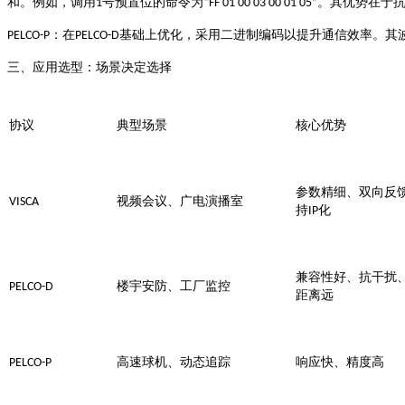
和
号预置位的命令为
。例如，调用
1
“FF 01 00 03 00 01 05”
。其优势在于
基础上优化，采用二进制编码以提升通信效率。其
PELCO-P
：在
PELCO-D
三、应用选型：场景决定选择
协议
典型场景
核心优势
参数精细、双向反
VISCA
视频会议、广电演播室
化
持
IP
兼容性好、抗干扰
PELCO-D
楼宇安防、工厂监控
距离远
PELCO-P
高速球机、动态追踪
响应快、精度高