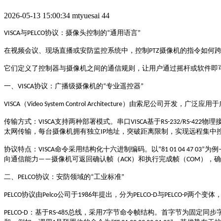
2026-05-13 15:00:34
mtyuesai
44
与
协议：摄像头控制的
通用语言
VISCA
PELCO
“
”
摄像机的指令如何
在视频会议、现场直播或安防监控系统中，控制
PTZ
它们定义了控制器与摄像机之间的通信规则，让用户通过摇杆或软件即
协议：广播级摄像机的
专业遥控器
一、
VISCA
“
”
（
）由索尼公司开发，广泛应用于
VISCA
Video System Control Architecture
支持两种部署模式。
物理
传输方式
：
VISCA
串口
VISCA
基于
RS-232/RS-422
太网传输，每台摄像机拥有独立
地址，突破距离限制，实现远程集中
IP
命令采用结构化十六进制编码。以
为例
协议特点
：
VISCA
“81 01 04 47 03”
摄像机可返回确认帧（
）和执行完成帧（
），确
向通信能力
——
ACK
COM
协议：安防领域的
工业标准
二、
PELCO
“
”
协议由
公司于
年提出，分为
与
两个变体
PELCO
Pelco
1986
PELCO-D
PELCO-P
总线，采用
字节命令帧结构。首字节为固定同步
PELCO-D
：基于
RS-485
7