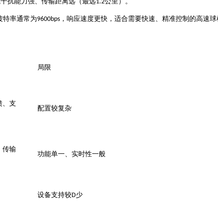
公里）
抗干扰能力强
、
传输距离远
（最远
1.2
。
波特率通常为
，响应速度更快，适合需要快速、精准控制的高速球
9600bps
局限
馈、支
配置较复杂
、传输
功能单一、实时性一般
少
设备支持较
D