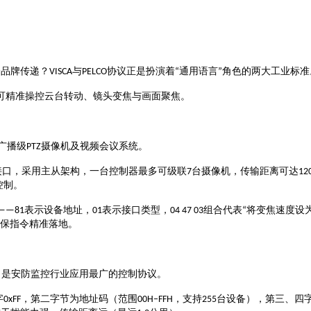
跨品牌传递？
与
协议正是扮演着
通用语言
角色的两大工业标准
VISCA
PELCO
“
”
可精准操控云台转动、镜头变焦与画面聚焦。
广播级
摄像机及视频会议系统
PTZ
。
接口，采用主从架构，一台控制器最多可级联
台摄像机，传输距离可达
7
12
控制
。
表示设备地址，
表示接口类型，
组合代表
将变焦速度设
——81
01
04 47 03
“
保指令精准落地
。
，是安防监控行业应用最广的控制协议
。
字
，第二字节为地址码（范围
，支持
台设备），第三、四
0xFF
00H–FFH
255