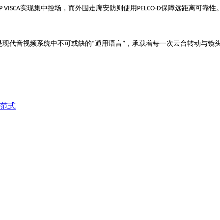
实现集中控场，而外围走廊安防则使用
保障远距离可靠性
P VISCA
PELCO-D
是现代音视频系统中不可或缺的
通用语言
，承载着每一次云台转动与镜
“
”
范式