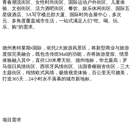
青春潮流街区、女性时尚街区、国际运动户外街区、儿童体
验、文创街区、活力酒吧街区、餐饮、娱乐休闲街区、国际五
星级酒店、5A写字楼总部大厦、国际时尚会展中心，多次
元、多角度覆盖城市生活，一站式满足人们“吃、喝、玩、
乐、购”的需求。
德州奥特莱期•国际，依托2大旅游风景区，将新型商业与旅游
度假完美融合，既包含传统Mall的功能，亦将旅游度假、情景
体验融入其中，直径120米摩天轮、德州地标，华北最高；罗
马假日风情街区、西班牙风情街区、法国香榭丽舍街区，三大
主题街区，纯情欧式风情，极致视觉体验，百公里无可媲美，
打造365天，24小时永不落幕的城市新地标。
项目需求