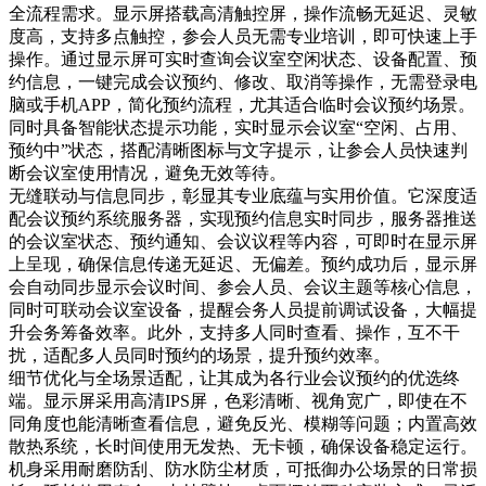
全流程需求。显示屏搭载高清触控屏，操作流畅无延迟、灵敏
度高，支持多点触控，参会人员无需专业培训，即可快速上手
操作。通过显示屏可实时查询会议室空闲状态、设备配置、预
约信息，一键完成会议预约、修改、取消等操作，无需登录电
脑或手机APP，简化预约流程，尤其适合临时会议预约场景。
同时具备智能状态提示功能，实时显示会议室“空闲、占用、
预约中”状态，搭配清晰图标与文字提示，让参会人员快速判
断会议室使用情况，避免无效等待。
无缝联动与信息同步，彰显其专业底蕴与实用价值。它深度适
配会议预约系统服务器，实现预约信息实时同步，服务器推送
的会议室状态、预约通知、会议议程等内容，可即时在显示屏
上呈现，确保信息传递无延迟、无偏差。预约成功后，显示屏
会自动同步显示会议时间、参会人员、会议主题等核心信息，
同时可联动会议室设备，提醒会务人员提前调试设备，大幅提
升会务筹备效率。此外，支持多人同时查看、操作，互不干
扰，适配多人员同时预约的场景，提升预约效率。
细节优化与全场景适配，让其成为各行业会议预约的优选终
端。显示屏采用高清IPS屏，色彩清晰、视角宽广，即使在不
同角度也能清晰查看信息，避免反光、模糊等问题；内置高效
散热系统，长时间使用无发热、无卡顿，确保设备稳定运行。
机身采用耐磨防刮、防水防尘材质，可抵御办公场景的日常损