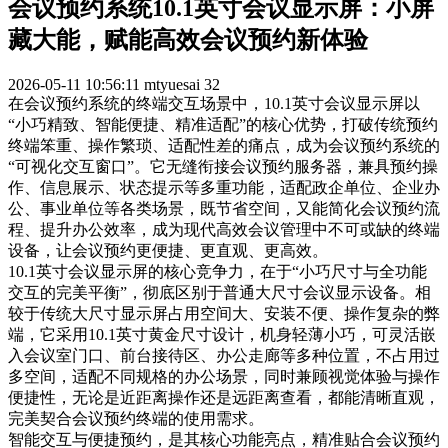
会议预约系统10.1英寸会议显示屏：小屏
藏大能，赋能高效会议预约新体验
2026-05-11 10:56:11
mtyuesai
32
在会议预约系统的终端交互场景中，10.1英寸会议显示屏以
“小巧精致、智能便捷、精准适配”的核心优势，打破传统预约
终端笨重、操作繁琐、适配性差的痛点，成为会议预约系统的
“可视化交互窗口”。它无缝衔接会议预约服务器，兼具预约操
作、信息展示、状态提示等多重功能，适配政企单位、企业办
公、事业单位等各类场景，既节省空间，又能简化会议预约流
程、提升办公效率，成为现代高效会议管理中不可或缺的终端
设备，让会议预约更便捷、更直观、更高效。
10.1英寸会议显示屏的核心竞争力，在于“小巧尺寸与全功能
交互的完美平衡”，彻底区别于普通大尺寸会议显示设备。相
较于传统大尺寸显示屏占用空间大、安装不便、操作复杂的弊
端，它采用10.1英寸黄金尺寸设计，机身轻薄小巧，可灵活嵌
入会议室门口、前台接待区、办公走廊等多种位置，不占用过
多空间，适配不同规格的办公场景，同时兼顾视觉体验与操作
便捷性，无论是近距离操作还是远距离查看，都能清晰直观，
完美契合会议预约终端的使用需求。
智能交互与便捷预约，是其核心功能亮点，精准贴合会议预约