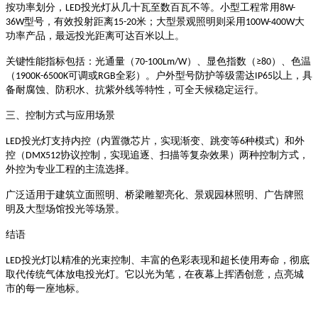
投光灯从几十瓦至数百瓦不等。小型工程常用
按功率划分，
LED
8W-
型号，有效投射距离
米；大型景观照明则采用
大
36W
15-20
100W-400W
功率产品，最远投光距离可达百米以上
。
）、
）、
关键性能指标包括：
光通量
（
70-100Lm/W
显色指数
（
≥80
色温
可调或
全彩）
以上，具
（
1900K-6500K
RGB
。户外型号防护等级需达
IP65
备耐腐蚀、防积水、抗紫外线等特性，可全天候稳定运行
。
三、控制方式与应用场景
投光灯支持
种模式）和
LED
内控
（内置微芯片，实现渐变、跳变等
6
外
协议控制，实现追逐、扫描等复杂效果）两种控制方式，
控
（
DMX512
外控为专业工程的主流选择
。
广泛适用于建筑立面照明、桥梁雕塑亮化、景观园林照明、广告牌照
明及大型场馆投光等场景
。
结语
投光灯以精准的光束控制、丰富的色彩表现和超长使用寿命，彻底
LED
取代传统气体放电投光灯。它以光为笔，在夜幕上挥洒创意，点亮城
市的每一座地标。