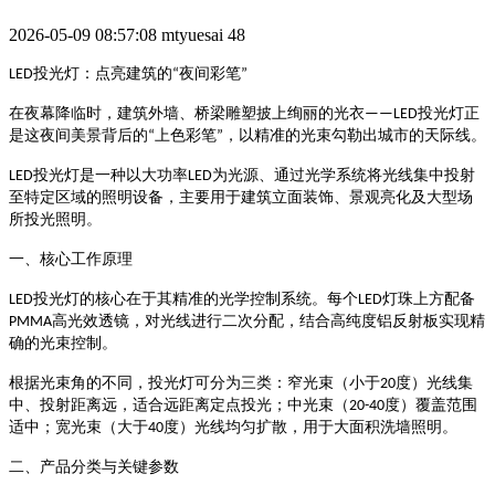
2026-05-09 08:57:08
mtyuesai
48
投光灯：点亮建筑的
夜间彩笔
LED
“
”
投光灯正
在夜幕降临时，建筑外墙、桥梁雕塑披上绚丽的光衣
——LED
是这夜间美景背后的
上色彩笔
，以精准的光束勾勒出城市的天际线。
“
”
投光灯是一种以大功率
为光源、通过光学系统将光线集中投射
LED
LED
至特定区域的照明设备，主要用于建筑立面装饰、景观亮化及大型场
所投光照明
。
一、核心工作原理
投光灯的核心在于其精准的光学控制系统。每个
灯珠上方配备
LED
LED
高光效透镜，对光线进行二次分配，结合高纯度铝反射板实现精
PMMA
确的光束控制
。
度）光线集
根据光束角的不同，投光灯可分为三类：
窄光束
（小于
20
中、投射距离远，适合远距离定点投光；
度）覆盖范围
中光束
（
20-40
适中；
度）光线均匀扩散，用于大面积洗墙照明
宽光束
（大于
40
。
二、产品分类与关键参数