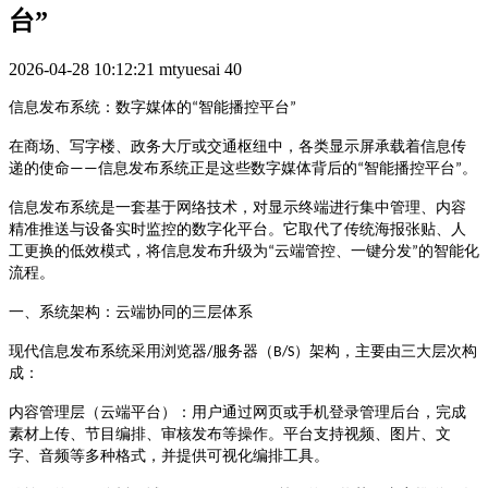
台”
2026-04-28 10:12:21
mtyuesai
40
智能播控平台
信息发布系统：数字媒体的
“
”
在商场、写字楼、政务大厅或交通枢纽中，各类显示屏承载着信息传
信息发布系统正是这些数字媒体背后的
智能播控平台
。
递的使命
——
“
”
信息发布系统是一套基于网络技术，对显示终端进行集中管理、内容
精准推送与设备实时监控的数字化平台。它取代了传统海报张贴、人
云端管控、一键分发
的智能化
工更换的低效模式，将信息发布升级为
“
”
流程
。
一、系统架构：云端协同的三层体系
服务器（
）架构，主要由三大层次构
现代信息发布系统采用浏览器
/
B/S
成
：
内容管理层（云端平台）
：用户通过网页或手机登录管理后台，完成
素材上传、节目编排、审核发布等操作。平台支持视频、图片、文
字、音频等多种格式，并提供可视化编排工具。