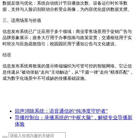
数据反馈与优化
：系统自动统计节目播放次数、设备运行时长等数
据，支持与人脸识别联动分析受众画像，为内容优化提供数据支撑
。
三、适用场景与价值
信息发布系统已广泛应用于多个领域：商业零售场景用于促销广告与
品牌形象展示；政务大厅用于办事指南与政策宣贯；交通枢纽用于实
时班次与应急疏散指引；校园园区用于通知公告与文化建设
。
结语
信息发布系统将散落的显示终端编织为可管可控的智能网络。它让信
被动张贴
走向
主动触达
，从
千篇一律
走向
精准匹配
，
息传递从
“
”
“
”
“
”
“
”
成为数字化场景中不可或缺的传播基础设施。
回声消除系统：语音通信的“纯净度守护者”
导播控制台：录播系统的“中枢大脑”，解锁专业导播新
体验