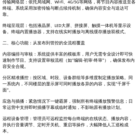
、
等网络，将节目内容推送至各
传输网络层
：依托局域网、
Wi-Fi
4G/5G
终端。系统采用加密传输与断点续传机制，确保内容安全与送达可
靠
。
大屏、拼接屏、触摸一体机等显示设
终端呈现层
：包括液晶屏、
LED
备。终端内置播放器，支持在线实时播放与离线缓存播放双模式
。
二、核心功能：从发布到管控的全流程覆盖
内容编排与审核
：系统提供丰富的模板库，用户无需专业设计即可快
编辑
初审
终审
），确保发布内
速制作节目。支持设置审核流程（如
“
-
-
”
容安全合规
。
分区精准播控
：按区域、时段、设备群组等多维度制定播放策略。同
千屏千
一系统内，不同楼层的显示屏可同时播放各异的内容，实现
“
面
”
。
应急与插播
：紧急情况下一键霸屏，强制所有终端播放预警信息；日
常运营中支持即时插播字幕或临时通知，不影响原有播放计划
。
远程设备管理
：管理员可远程监控每台终端的在线状态、播放内容，
并执行音量调节、定时开关机、重启等操作，大幅降低人工巡检成
本
。