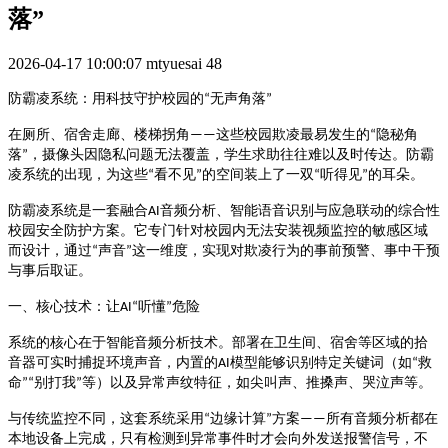
落”
2026-04-17 10:00:07
mtyuesai
48
无声角落
防霸凌系统：用科技守护校园的
“
”
这些校园欺凌最易发生的
隐秘角
在厕所、宿舍走廊、楼梯拐角
——
“
落
，摄像头因隐私问题无法覆盖，学生求助往往难以及时传达。防霸
”
凌系统的出现，为这些
看不见
的空间装上了一双
听得见
的耳朵。
“
”
“
”
音频分析、智能语音识别与应急联动的综合性
防霸凌系统是一套融合
AI
校园安全防护方案。它专门针对校园内无法安装视频监控的敏感区域
而设计，通过
声音
这一维度，实现对欺凌行为的事前预警、事中干预
“
”
与事后取证
。
听懂
危险
一、核心技术：让
AI“
”
系统的核心在于智能音频分析技术。部署在卫生间、宿舍等区域的拾
模型能够识别特定关键词（如
救
音器可实时捕捉环境声音，内置的
AI
“
命
别打我
等）以及异常声纹特征，如尖叫声、推搡声、哭泣声等
”“
”
。
边缘计算
方案
所有音频分析都在
与传统监控不同，这套系统采用
“
”
——
本地设备上完成，只有检测到异常事件时才会向外发送报警信号，不