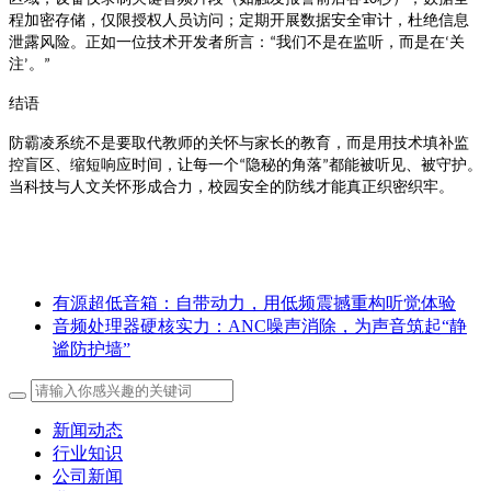
程加密存储，仅限授权人员访问；定期开展数据安全审计，杜绝信息
泄露风险
我们不是在监听，而是在
关
。正如一位技术开发者所言：
“
‘
注
。
’
”
结语
防霸凌系统不是要取代教师的关怀与家长的教育，而是用技术填补监
隐秘的角落
都能被听见、被守护。
控盲区、缩短响应时间，让每一个
“
”
当科技与人文关怀形成合力，校园安全的防线才能真正织密织牢。
有源超低音箱：自带动力，用低频震撼重构听觉体验
音频处理器硬核实力：ANC噪声消除，为声音筑起“静
谧防护墙”
新闻动态
行业知识
公司新闻