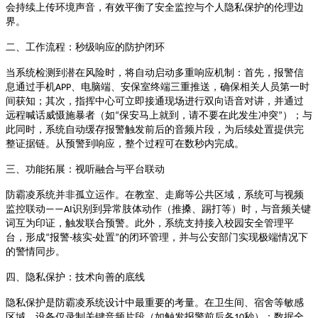
会持续上传环境声音，有效平衡了安全监控与个人隐私保护的伦理边
界
。
二、工作流程：秒级响应的防护闭环
当系统检测到潜在风险时，将自动启动多重响应机制：首先，报警信
、电脑端、安保室终端三重推送，确保相关人员第一时
息通过手机
APP
间获知
；其次，指挥中心可立即接通现场进行双向语音对讲，并通过
保安马上就到，请不要在此发生冲突
）
远程喊话威慑施暴者（如
“
”
；与
此同时，系统自动缓存报警触发前后的音频片段，为后续处置提供完
整证据链
。从预警到响应，整个过程可在数秒内完成
。
三、功能拓展：视听融合与平台联动
防霸凌系统并非孤立运作。在教室、走廊等公共区域，系统可与视频
识别到异常肢体动作（推搡、踢打等）时，与音频关键
监控联动
——AI
词互为印证，触发联合预警
。此外，系统支持接入校园安全管理平
报警
核实
处置
的闭环管理，并与公安部门实现极端情况下
台，形成
“
-
-
”
的警情同步
。
四、隐私保护：技术向善的底线
隐私保护是防霸凌系统设计中最重要的考量。在卫生间、宿舍等敏感
秒）；数据全
区域，设备仅录制关键音频片段（如触发报警前后各
10