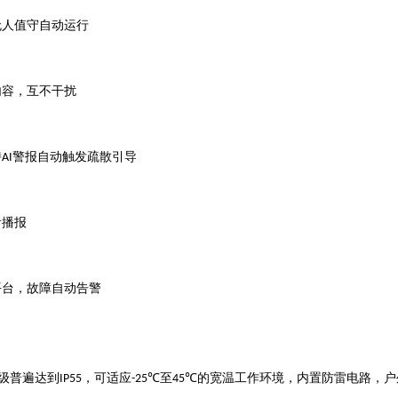
无人值守自动运行
内容，互不干扰
警报自动触发疏散引导
持
AI
音播报
平台，故障自动告警
，可适应
至
的宽温工作环境，内置防雷电路，户
级普遍达到
IP55
-25℃
45℃