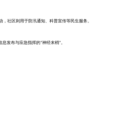
动
，社区则用于防汛通知、科普宣传等民生服务
。
信息发布与应急指挥的
神经末梢
。
“
”