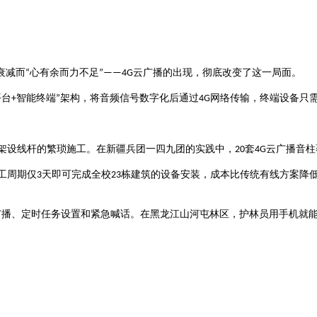
心有余而力不足
云广播的出现，彻底改变了这一局面。
衰减而
“
”——4G
平台
智能终端
架构，将音频信号数字化后通过
网络传输，终端设备只
+
”
4G
架设线杆的繁琐施工。在新疆兵团一四九团的实践中，
套
云广播音柱
20
4G
工周期仅
天即可完成全校
栋建筑的设备安装，成本比传统有线方案降
3
23
广播、定时任务设置和紧急喊话。在黑龙江山河屯林区，护林员用手机就