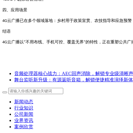
四、应用场景
云广播已在多个领域落地：乡村用于政策宣贯、农技指导和应急预警
4G
结语
云广播以
不用布线、手机可控、覆盖无界
的特性，正在重塑公共广
4G
“
”
音频处理器核心战力：AEC回声消除，解锁专业级清晰
舞台监听新升级：有源返听音箱，解锁便捷精准演绎新体
新闻动态
行业知识
公司新闻
业界资讯
案例欣赏