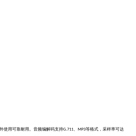
外使用可靠耐用
、
等格式，采样率可达
。音频编解码支持
G.711
MP3