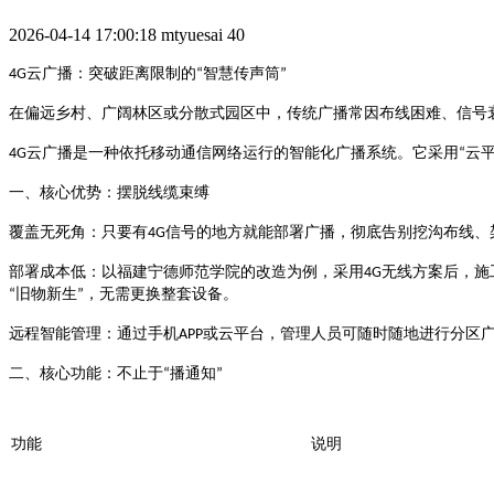
2026-04-14 17:00:18
mtyuesai
40
云广播：突破距离限制的
智慧传声筒
4G
“
”
在偏远乡村、广阔林区或分散式园区中，传统广播常因布线困难、信号
云广播是一种依托移动通信网络运行的智能化广播系统。它采用
云
4G
“
一、核心优势：摆脱线缆束缚
信号的地方就能部署广播，彻底告别挖沟布线、
覆盖无死角
：只要有
4G
无线方案后，施
部署成本低
：以福建宁德师范学院的改造为例，采用
4G
旧物新生
，无需更换整套设备
“
”
。
或云平台，管理人员可随时随地进行分区
远程智能管理
：通过手机
APP
播通知
二、核心功能：不止于
“
”
功能
说明