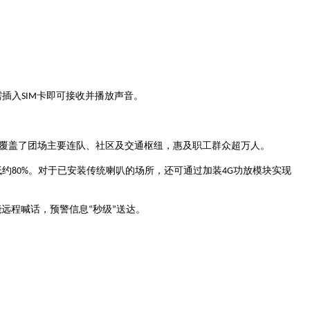
需插入
卡即可接收并播放声音
SIM
。
覆盖了团场主要连队、社区及交通枢纽，惠及职工群众超万人
。
低约
功放模块实现
80%
。对于已安装传统喇叭的场所，还可通过加装
4G
能远程喊话，预警信息
秒级
送达
“
”
。